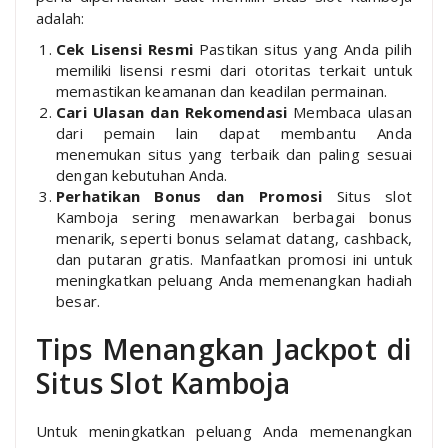
adalah:
Cek Lisensi Resmi
Pastikan situs yang Anda pilih
memiliki lisensi resmi dari otoritas terkait untuk
memastikan keamanan dan keadilan permainan.
Cari Ulasan dan Rekomendasi
Membaca ulasan
dari pemain lain dapat membantu Anda
menemukan situs yang terbaik dan paling sesuai
dengan kebutuhan Anda.
Perhatikan Bonus dan Promosi
Situs slot
Kamboja sering menawarkan berbagai bonus
menarik, seperti bonus selamat datang, cashback,
dan putaran gratis. Manfaatkan promosi ini untuk
meningkatkan peluang Anda memenangkan hadiah
besar.
Tips Menangkan Jackpot di
Situs Slot Kamboja
Untuk meningkatkan peluang Anda memenangkan