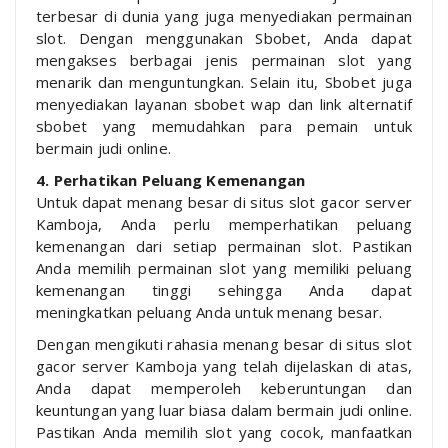
terbesar di dunia yang juga menyediakan permainan
slot. Dengan menggunakan Sbobet, Anda dapat
mengakses berbagai jenis permainan slot yang
menarik dan menguntungkan. Selain itu, Sbobet juga
menyediakan layanan sbobet wap dan link alternatif
sbobet yang memudahkan para pemain untuk
bermain judi online.
4. Perhatikan Peluang Kemenangan
Untuk dapat menang besar di situs slot gacor server
Kamboja, Anda perlu memperhatikan peluang
kemenangan dari setiap permainan slot. Pastikan
Anda memilih permainan slot yang memiliki peluang
kemenangan tinggi sehingga Anda dapat
meningkatkan peluang Anda untuk menang besar.
Dengan mengikuti rahasia menang besar di situs slot
gacor server Kamboja yang telah dijelaskan di atas,
Anda dapat memperoleh keberuntungan dan
keuntungan yang luar biasa dalam bermain judi online.
Pastikan Anda memilih slot yang cocok, manfaatkan