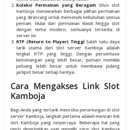
Koleksi Permainan yang Beragam
Situs slot
Kamboja menawarkan berbagai pilihan permainan
yang dirancang untuk memenuhi kebutuhan semua
pemain. Mulai dari permainan klasik hingga slot
dengan tema modern, semuanya tersedia di
server ini.
RTP (Return to Player) Tinggi
Salah satu daya
tarik utama dari slot server Kamboja adalah
tingkat RTP yang tinggi. Dengan persentase
kemenangan yang lebih besar, pemain memiliki
peluang lebih besar untuk membawa pulang
jackpot besar setiap harinya.
Cara Mengakses Link Slot
Kamboja
Bagi Anda yang tertarik mencoba peruntungan di slot
server Kamboja, langkah pertama adalah mencari link
slot Kamboja yang terpercaya. Beberapa hal yang
perlu diperhatikan saat memilih situs slot Kamboja