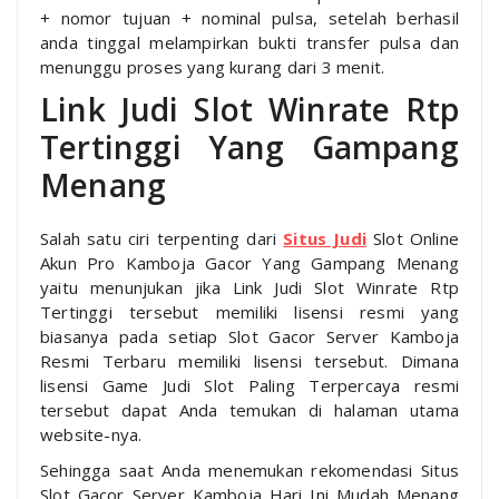
+ nomor tujuan + nominal pulsa, setelah berhasil
anda tinggal melampirkan bukti transfer pulsa dan
menunggu proses yang kurang dari 3 menit.
Link Judi Slot Winrate Rtp
Tertinggi Yang Gampang
Menang
Salah satu ciri terpenting dari
Situs Judi
Slot Online
Akun Pro Kamboja Gacor Yang Gampang Menang
yaitu menunjukan jika Link Judi Slot Winrate Rtp
Tertinggi tersebut memiliki lisensi resmi yang
biasanya pada setiap Slot Gacor Server Kamboja
Resmi Terbaru memiliki lisensi tersebut. Dimana
lisensi Game Judi Slot Paling Terpercaya resmi
tersebut dapat Anda temukan di halaman utama
website-nya.
Sehingga saat Anda menemukan rekomendasi Situs
Slot Gacor Server Kamboja Hari Ini Mudah Menang