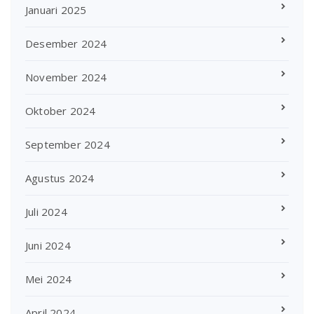
Januari 2025
Desember 2024
November 2024
Oktober 2024
September 2024
Agustus 2024
Juli 2024
Juni 2024
Mei 2024
April 2024