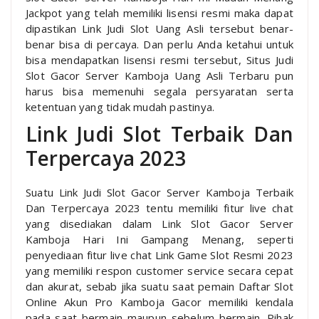
Jackpot yang telah memiliki lisensi resmi maka dapat
dipastikan Link Judi Slot Uang Asli tersebut benar-
benar bisa di percaya. Dan perlu Anda ketahui untuk
bisa mendapatkan lisensi resmi tersebut, Situs Judi
Slot Gacor Server Kamboja Uang Asli Terbaru pun
harus bisa memenuhi segala persyaratan serta
ketentuan yang tidak mudah pastinya.
Link Judi Slot Terbaik Dan
Terpercaya 2023
Suatu Link Judi Slot Gacor Server Kamboja Terbaik
Dan Terpercaya 2023 tentu memiliki fitur live chat
yang disediakan dalam Link Slot Gacor Server
Kamboja Hari Ini Gampang Menang, seperti
penyediaan fitur live chat Link Game Slot Resmi 2023
yang memiliki respon customer service secara cepat
dan akurat, sebab jika suatu saat pemain Daftar Slot
Online Akun Pro Kamboja Gacor memiliki kendala
pada saat bermain maupun sebelum bermain. Pihak