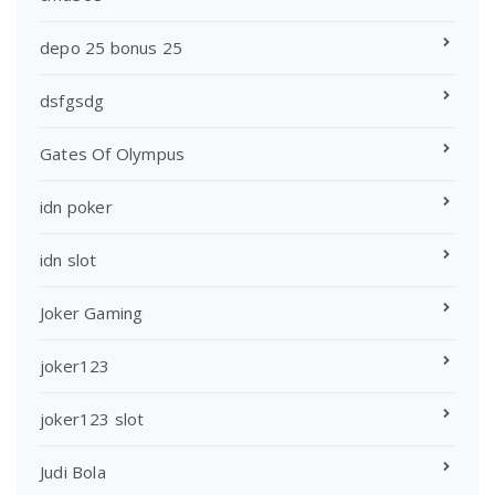
depo 25 bonus 25
dsfgsdg
Gates Of Olympus
idn poker
idn slot
Joker Gaming
joker123
joker123 slot
Judi Bola