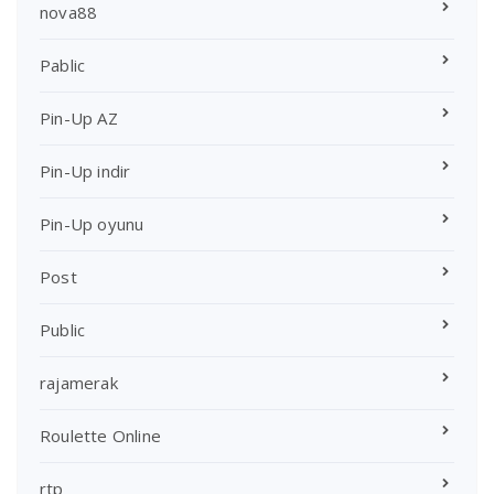
nova88
Pablic
Pin-Up AZ
Pin-Up indir
Pin-Up oyunu
Post
Public
rajamerak
Roulette Online
rtp