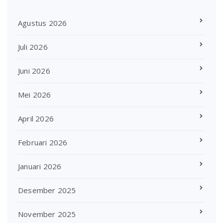
Agustus 2026
Juli 2026
Juni 2026
Mei 2026
April 2026
Februari 2026
Januari 2026
Desember 2025
November 2025