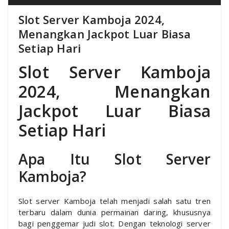
Slot Server Kamboja 2024,
Menangkan Jackpot Luar Biasa
Setiap Hari
Slot Server Kamboja
2024, Menangkan
Jackpot Luar Biasa
Setiap Hari
Apa Itu Slot Server
Kamboja?
Slot server Kamboja telah menjadi salah satu tren
terbaru dalam dunia permainan daring, khususnya
bagi penggemar judi slot. Dengan teknologi server