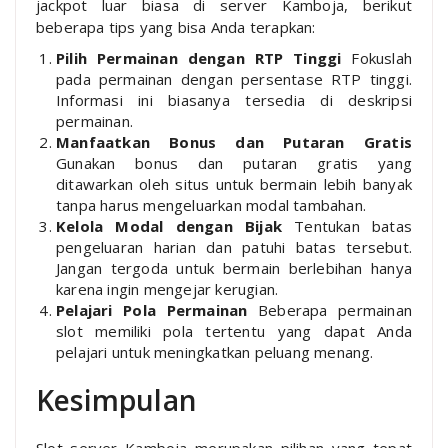
jackpot luar biasa di server Kamboja, berikut
beberapa tips yang bisa Anda terapkan:
Pilih Permainan dengan RTP Tinggi
Fokuslah
pada permainan dengan persentase RTP tinggi.
Informasi ini biasanya tersedia di deskripsi
permainan.
Manfaatkan Bonus dan Putaran Gratis
Gunakan bonus dan putaran gratis yang
ditawarkan oleh situs untuk bermain lebih banyak
tanpa harus mengeluarkan modal tambahan.
Kelola Modal dengan Bijak
Tentukan batas
pengeluaran harian dan patuhi batas tersebut.
Jangan tergoda untuk bermain berlebihan hanya
karena ingin mengejar kerugian.
Pelajari Pola Permainan
Beberapa permainan
slot memiliki pola tertentu yang dapat Anda
pelajari untuk meningkatkan peluang menang.
Kesimpulan
Slot server Kamboja merupakan pilihan yang tepat