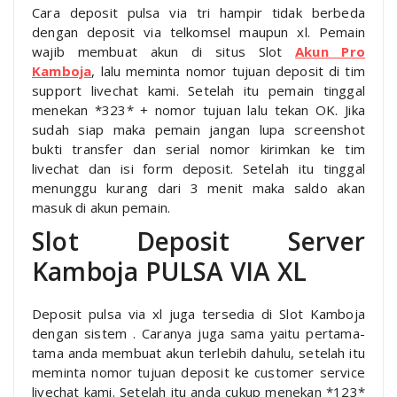
Cara deposit pulsa via tri hampir tidak berbeda
dengan deposit via telkomsel maupun xl. Pemain
wajib membuat akun di situs Slot
Akun Pro
Kamboja
, lalu meminta nomor tujuan deposit di tim
support livechat kami. Setelah itu pemain tinggal
menekan *323* + nomor tujuan lalu tekan OK. Jika
sudah siap maka pemain jangan lupa screenshot
bukti transfer dan serial nomor kirimkan ke tim
livechat dan isi form deposit. Setelah itu tinggal
menunggu kurang dari 3 menit maka saldo akan
masuk di akun pemain.
Slot Deposit Server
Kamboja PULSA VIA XL
Deposit pulsa via xl juga tersedia di Slot Kamboja
dengan sistem . Caranya juga sama yaitu pertama-
tama anda membuat akun terlebih dahulu, setelah itu
meminta nomor tujuan deposit ke customer service
livechat kami. Setelah itu anda cukup menekan *123*