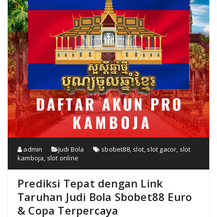
admin
Judi Bola
sbobet88
,
slot
,
slot gacor
,
slot
kamboja
,
slot online
Prediksi Tepat dengan Link
Taruhan Judi Bola Sbobet88 Euro
& Copa Terpercaya