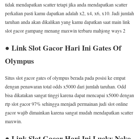
tidak mendapatkan scatter tetapi jika anda mendapatkan scatter
perkalian pasti kamu dapatkan adalah x2, x4, x6, x10. Jadi jumlah
taruhan anda akan dikalikan yang kamu dapatkan saat main link
slot gacor gampang menang maxwin terbaru mahjong ways 2
● Link Slot Gacor Hari Ini Gates Of
Olympus
Situs slot gacor gates of olympus berada pada posisi ke empat
dengan penawaran total odds x5000 dari jumlah taruhan. Odd
bisa dikatakan sangat tinggi karena dapat mencapai x5000 dengan
rtp slot gacor 97% sehingga menjadi permainan judi slot online
gacor wajib dimainkan karena sangat mudah mendapatkan scatter
maxwin.
● Link Slot Gacor Hari Ini Lucky Neko