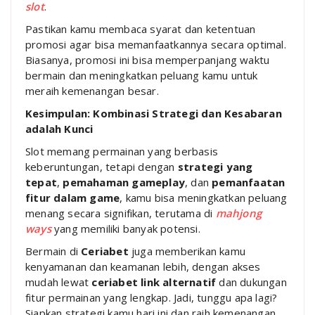
slot
.
Pastikan kamu membaca syarat dan ketentuan
promosi agar bisa memanfaatkannya secara optimal.
Biasanya, promosi ini bisa memperpanjang waktu
bermain dan meningkatkan peluang kamu untuk
meraih kemenangan besar.
Kesimpulan: Kombinasi Strategi dan Kesabaran
adalah Kunci
Slot memang permainan yang berbasis
keberuntungan, tetapi dengan
strategi yang
tepat
,
pemahaman gameplay
, dan
pemanfaatan
fitur dalam game
, kamu bisa meningkatkan peluang
menang secara signifikan, terutama di
mahjong
ways
yang memiliki banyak potensi.
Bermain di
Ceriabet
juga memberikan kamu
kenyamanan dan keamanan lebih, dengan akses
mudah lewat
ceriabet link alternatif
dan dukungan
fitur permainan yang lengkap. Jadi, tunggu apa lagi?
Siapkan strategi kamu hari ini dan raih kemenangan