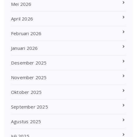
Mei 2026
April 2026
Februari 2026
Januari 2026
Desember 2025
November 2025
Oktober 2025
September 2025
Agustus 2025
Juli 2025