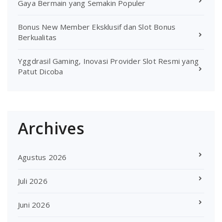
Gaya Bermain yang Semakin Populer
Bonus New Member Eksklusif dan Slot Bonus
Berkualitas
Yggdrasil Gaming, Inovasi Provider Slot Resmi yang
Patut Dicoba
Archives
Agustus 2026
Juli 2026
Juni 2026