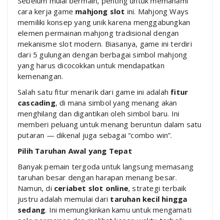
Sebelum mulai bermain, penting untuk memahami
cara kerja game
mahjong slot
ini. Mahjong Ways
memiliki konsep yang unik karena menggabungkan
elemen permainan mahjong tradisional dengan
mekanisme slot modern. Biasanya, game ini terdiri
dari 5 gulungan dengan berbagai simbol mahjong
yang harus dicocokkan untuk mendapatkan
kemenangan.
Salah satu fitur menarik dari game ini adalah
fitur
cascading
, di mana simbol yang menang akan
menghilang dan digantikan oleh simbol baru. Ini
memberi peluang untuk menang beruntun dalam satu
putaran — dikenal juga sebagai “combo win”.
Pilih Taruhan Awal yang Tepat
Banyak pemain tergoda untuk langsung memasang
taruhan besar dengan harapan menang besar.
Namun, di
ceriabet slot online
, strategi terbaik
justru adalah memulai dari
taruhan kecil hingga
sedang
. Ini memungkinkan kamu untuk mengamati