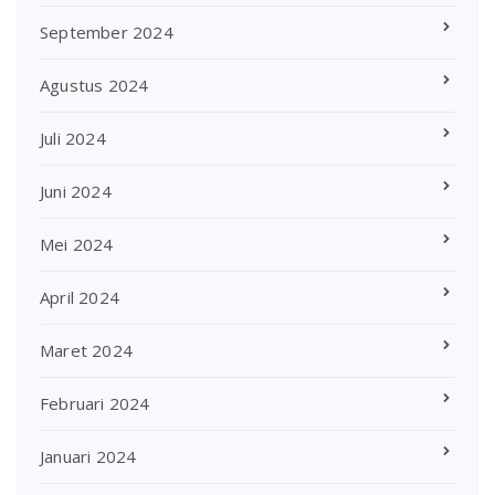
September 2024
Agustus 2024
Juli 2024
Juni 2024
Mei 2024
April 2024
Maret 2024
Februari 2024
Januari 2024