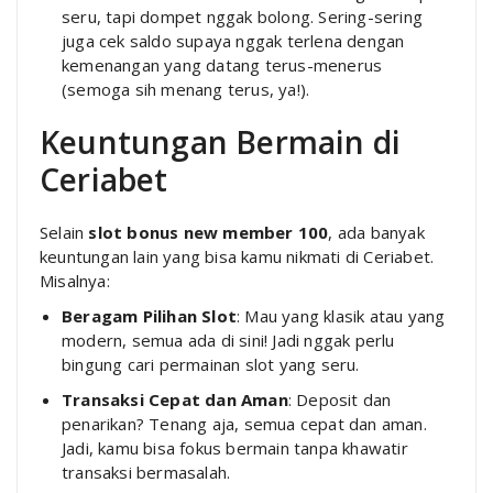
seru, tapi dompet nggak bolong. Sering-sering
juga cek saldo supaya nggak terlena dengan
kemenangan yang datang terus-menerus
(semoga sih menang terus, ya!).
Keuntungan Bermain di
Ceriabet
Selain
slot bonus new member 100
, ada banyak
keuntungan lain yang bisa kamu nikmati di Ceriabet.
Misalnya:
Beragam Pilihan Slot
: Mau yang klasik atau yang
modern, semua ada di sini! Jadi nggak perlu
bingung cari permainan slot yang seru.
Transaksi Cepat dan Aman
: Deposit dan
penarikan? Tenang aja, semua cepat dan aman.
Jadi, kamu bisa fokus bermain tanpa khawatir
transaksi bermasalah.