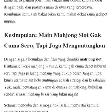
dengan baik, dan pastinya main di situs yang terpercaya.
Kombinasi semua ini bakal bikin kamu makin dekat sama jackpot
impian.
Kesimpulan: Main Mahjong Slot Gak
Cuma Seru, Tapi Juga Menguntungkan
mahjong slot
Dengan segala keunikan dan fitur yang dimiliki
,
terutama di versi mahjong ways 2, kamu gak cuma dapet hiburan
seru tapi juga peluang menang yang cukup besar. Jangan lupa,
kunci utama selain keberuntungan adalah strategi dan kesabaran.
Yuk, mulai petualangan kamu di dunia slot mahjong, buktikan
sendiri sensasi menang besar yang bikin nagih!
Selamat mencoba dan semoga hoki selalu menyertai kamu di
slot mahjong ways 2
mesin
!