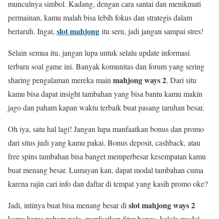
munculnya simbol. Kadang, dengan cara santai dan menikmati
permainan, kamu malah bisa lebih fokus dan strategis dalam
slot mahjong
bertaruh. Ingat,
itu seru, jadi jangan sampai stres!
Selain semua itu, jangan lupa untuk selalu update informasi
terbaru soal game ini. Banyak komunitas dan forum yang sering
mahjong ways 2
sharing pengalaman mereka main
. Dari situ
kamu bisa dapat insight tambahan yang bisa bantu kamu makin
jago dan paham kapan waktu terbaik buat pasang taruhan besar.
Oh iya, satu hal lagi! Jangan lupa manfaatkan bonus dan promo
dari situs judi yang kamu pakai. Bonus deposit, cashback, atau
free spins tambahan bisa banget memperbesar kesempatan kamu
buat menang besar. Lumayan kan, dapat modal tambahan cuma
karena rajin cari info dan daftar di tempat yang kasih promo oke?
slot mahjong ways 2
Jadi, intinya buat bisa menang besar di
kamu harus paham pola, manfaatkan fitur bonus, kelola modal