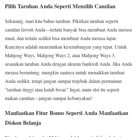
Pilih Taruhan Anda Seperti Memilih Camilan
Sekarang, mari kita bahas taruhan. Pikirkan taruhan seperti
camilan favorit Anda—terlalu banyak bisa membuat Anda merasa
mual, dan terlalu sedikit bisa membuat Anda merasa lapar.
Kuncinya adalah menemukan keseimbangan yang tepat. Untuk
Mahjong Ways, Mahjong Ways 2, atau Mahjong Ways 3,
sesuaikan taruhan Anda dengan ukuran bankroll Anda. Jika Anda
merasa beruntung, mungkin saatnya untuk menaikkan taruhan
Anda sedikit, tetapi jangan sampai terjebak dalam permainan
“taruhan tinggi atau kalah besar.” Ingat, main slot itu seperti
makan camilan—jangan sampai kebanyakan!
Manfaatkan Fitur Bonus Seperti Anda Manfaatkan
Diskon Belanja