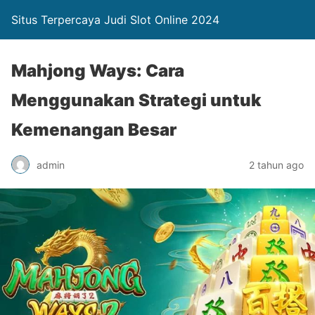
Situs Terpercaya Judi Slot Online 2024
Mahjong Ways: Cara
Menggunakan Strategi untuk
Kemenangan Besar
admin
2 tahun ago