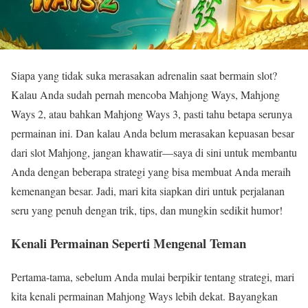
Siapa yang tidak suka merasakan adrenalin saat bermain slot?
Kalau Anda sudah pernah mencoba Mahjong Ways, Mahjong
Ways 2, atau bahkan Mahjong Ways 3, pasti tahu betapa serunya
permainan ini. Dan kalau Anda belum merasakan kepuasan besar
dari slot Mahjong, jangan khawatir—saya di sini untuk membantu
Anda dengan beberapa strategi yang bisa membuat Anda meraih
kemenangan besar. Jadi, mari kita siapkan diri untuk perjalanan
seru yang penuh dengan trik, tips, dan mungkin sedikit humor!
Kenali Permainan Seperti Mengenal Teman
Pertama-tama, sebelum Anda mulai berpikir tentang strategi, mari
kita kenali permainan Mahjong Ways lebih dekat. Bayangkan