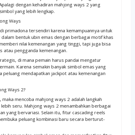
. Apalagi dengan kehadiran mahjong ways 2 yang
imbol yang lebih lengkap.
jong Ways
di primadona tersendiri karena kemampuannya untuk
ir dalam bentuk ubin emas dengan berbagai motif khas
emberi nilai kemenangan yang tinggi, tapi juga bisa
atis atau pengganda kemenangan.
trategis, di mana pemain harus pandai mengatur
bermain. Karena semakin banyak simbol emas yang
ula peluang mendapatkan jackpot atau kemenangan
jong Ways 2?
s, maka mencoba mahjong ways 2 adalah langkah
 lebih seru. Mahjong ways 2 menambahkan berbagai
 yang bervariasi. Selain itu, fitur cascading reels
embuka peluang kombinasi baru secara berturut-