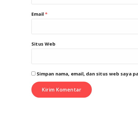
Email
*
Situs Web
Simpan nama, email, dan situs web saya p