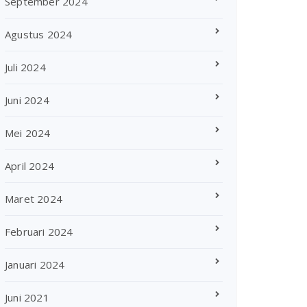
September 2024
Agustus 2024
Juli 2024
Juni 2024
Mei 2024
April 2024
Maret 2024
Februari 2024
Januari 2024
Juni 2021