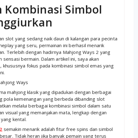
 Kombinasi Simbol
nggiurkan
 slot yang sedang naik daun di kalangan para pecinta
meplay yang seru, permainan ini berhasil menarik
gan. Terlebih dengan hadirnya Mahjong Ways 2 yang
sensasi bermain. Dalam artikel ini, saya akan
 khususnya fokus pada kombinasi simbol emas yang
ni.
Mahjong Ways
ema mahjong klasik yang dipadukan dengan berbagai
ng pola kemenangan yang berbeda dibanding slot
tkan melalui berbagai kombinasi simbol dalam satu
lan visual yang memanjakan mata, lengkap dengan
yang kental.
2
semakin menarik adalah fitur free spins dan simbol
esar. Tidak heran jika banyak pemain yang terus