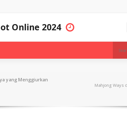
lot Online 2024
Search
for:
nya yang Menggiurkan
Mahjong Ways d