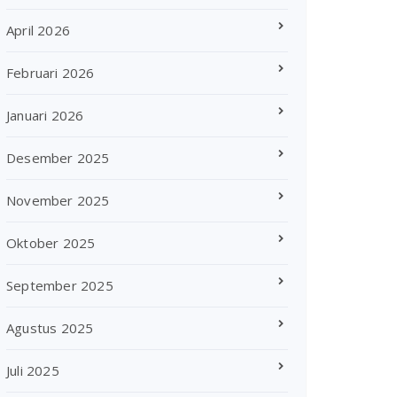
April 2026
Februari 2026
Januari 2026
Desember 2025
November 2025
Oktober 2025
September 2025
Agustus 2025
Juli 2025