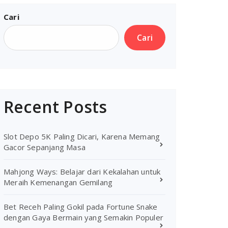
Cari
Cari
Recent Posts
Slot Depo 5K Paling Dicari, Karena Memang
Gacor Sepanjang Masa
Mahjong Ways: Belajar dari Kekalahan untuk
Meraih Kemenangan Gemilang
Bet Receh Paling Gokil pada Fortune Snake
dengan Gaya Bermain yang Semakin Populer