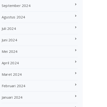
September 2024
Agustus 2024
Juli 2024
Juni 2024
Mei 2024
April 2024
Maret 2024
Februari 2024
Januari 2024