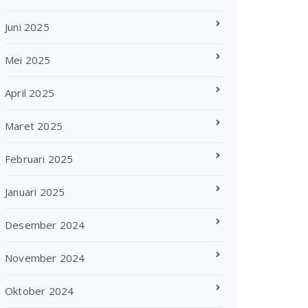
Juni 2025
Mei 2025
April 2025
Maret 2025
Februari 2025
Januari 2025
Desember 2024
November 2024
Oktober 2024