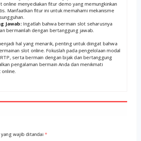
ot online menyediakan fitur demo yang memungkinkan
is. Manfaatkan fitur ini untuk memahami mekanisme
sungguhan.
ng Jawab:
Ingatlah bahwa bermain slot seharusnya
 dan bermainlah dengan bertanggung jawab.
menjadi hal yang menarik, penting untuk diingat bahwa
ermainan slot online. Fokuslah pada pengelolaan modal
n RTP, serta bermain dengan bijak dan bertanggung
alkan pengalaman bermain Anda dan menikmati
online.
 yang wajib ditandai
*