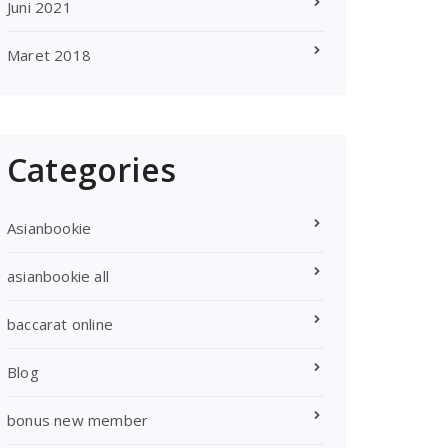
Juni 2021
Maret 2018
Categories
Asianbookie
asianbookie all
baccarat online
Blog
bonus new member