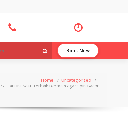
Book Now
Home
/
Uncategorized
/
77 Hari Ini: Saat Terbaik Bermain agar Spin Gacor