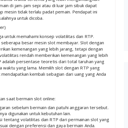
in di jam-jam sepi atau di luar jam sibuk dapat
 mesin tidak terlalu padat pemain. Pendapat ini
salahnya untuk dicoba.
er)
juga untuk memahami konsep volatilitas dan RTP.
n seberapa besar mesin slot membayar. Slot dengan
kan kemenangan yang lebih jarang, tetapi dengan
an volatilitas rendah memberikan kemenangan yang lebih
TP adalah persentase teoretis dari total taruhan yang
a waktu yang lama. Memilih slot dengan RTP yang
k mendapatkan kembali sebagian dari uang yang Anda
n saat bermain slot online:
aran sebelum bermain dan patuhi anggaran tersebut.
ya digunakan untuk kebutuhan lain.
si tentang volatilitas dan RTP dari permainan slot yang
esuai dengan preferensi dan gaya bermain Anda.