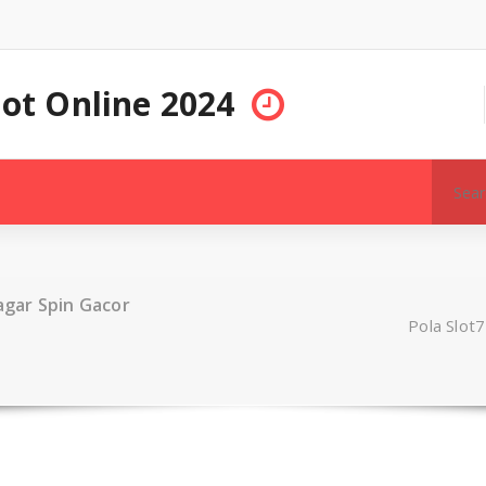
lot Online 2024
Search
for:
 agar Spin Gacor
Pola Slot7