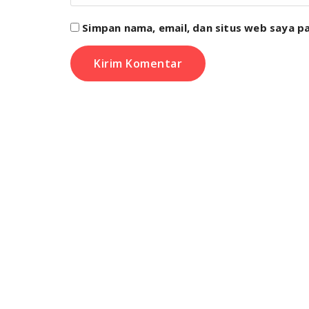
Simpan nama, email, dan situs web saya p