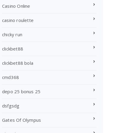
Casino Online
casino roulette
chicky run
clickbet88
clickbet88 bola
cmd368
depo 25 bonus 25
dsfgsdg
Gates Of Olympus