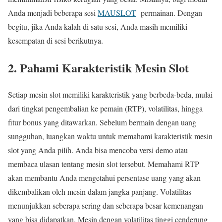
Anda menjadi beberapa sesi
MAUSLOT
permainan. Dengan
begitu, jika Anda kalah di satu sesi, Anda masih memiliki
kesempatan di sesi berikutnya.
2. Pahami Karakteristik Mesin Slot
Setiap mesin slot memiliki karakteristik yang berbeda-beda, mulai
dari tingkat pengembalian ke pemain (RTP), volatilitas, hingga
fitur bonus yang ditawarkan. Sebelum bermain dengan uang
sungguhan, luangkan waktu untuk memahami karakteristik mesin
slot yang Anda pilih. Anda bisa mencoba versi demo atau
membaca ulasan tentang mesin slot tersebut. Memahami RTP
akan membantu Anda mengetahui persentase uang yang akan
dikembalikan oleh mesin dalam jangka panjang. Volatilitas
menunjukkan seberapa sering dan seberapa besar kemenangan
yang bisa didapatkan. Mesin dengan volatilitas tinggi cenderung