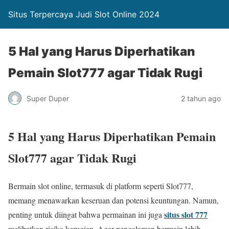
Situs Terpercaya Judi Slot Online 2024
5 Hal yang Harus Diperhatikan
Pemain Slot777 agar Tidak Rugi
Super Duper
2 tahun ago
5 Hal yang Harus Diperhatikan Pemain
Slot777 agar Tidak Rugi
Bermain slot online, termasuk di platform seperti Slot777,
memang menawarkan keseruan dan potensi keuntungan. Namun,
situs slot 777
penting untuk diingat bahwa permainan ini juga
melibatkan risiko kerugian. Agar pengalaman bermain lebih