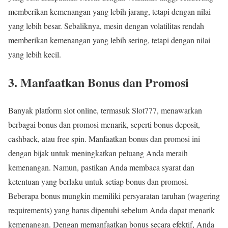
memberikan kemenangan yang lebih jarang, tetapi dengan nilai
yang lebih besar. Sebaliknya, mesin dengan volatilitas rendah
memberikan kemenangan yang lebih sering, tetapi dengan nilai
yang lebih kecil.
3. Manfaatkan Bonus dan Promosi
Banyak platform slot online, termasuk Slot777, menawarkan
berbagai bonus dan promosi menarik, seperti bonus deposit,
cashback, atau free spin. Manfaatkan bonus dan promosi ini
dengan bijak untuk meningkatkan peluang Anda meraih
kemenangan. Namun, pastikan Anda membaca syarat dan
ketentuan yang berlaku untuk setiap bonus dan promosi.
Beberapa bonus mungkin memiliki persyaratan taruhan (wagering
requirements) yang harus dipenuhi sebelum Anda dapat menarik
kemenangan. Dengan memanfaatkan bonus secara efektif, Anda