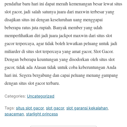
pendaftar baru hari ini dapat meraih kemenangan besar lewat situs
slot gacor, jadi salah satunya juara dari maxwin terbesar yang
disajikan situs ini dengan keseluruhan uang menggapai
beberapa ratus juta rupiah. Banyak member yang udah
memperlihatkan diri jadi juara jackpot maxwin dari situs slot
gacor terpercaya, agar tidak boleh lewatkan peluang untuk jadi
miliarder di situs slot terpercaya yang amat gacor, Slot Gacor.
Dengan beberapa keuntungan yang disodorkan oleh situs slot
gacor, tidak ada Alasan tidak untuk coba keberuntungan Anda
hari ini. Segera bergabung dan capai peluang menang gampang
dengan situs slot gacor terbaru.
Categories:
Uncategorized
Tags:
situs slot gacor
,
slot gacor
,
slot garansi kekalahan
,
spaceman
,
starlight princess