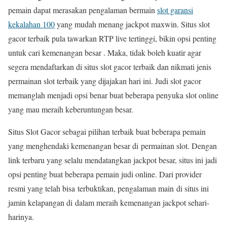
pemain dapat merasakan pengalaman bermain
slot garansi
kekalahan 100
yang mudah menang jackpot maxwin. Situs slot
gacor terbaik pula tawarkan RTP live tertinggi, bikin opsi penting
untuk cari kemenangan besar . Maka, tidak boleh kuatir agar
segera mendaftarkan di situs slot gacor terbaik dan nikmati jenis
permainan slot terbaik yang dijajakan hari ini. Judi slot gacor
memanglah menjadi opsi benar buat beberapa penyuka slot online
yang mau meraih keberuntungan besar.
Situs Slot Gacor sebagai pilihan terbaik buat beberapa pemain
yang menghendaki kemenangan besar di permainan slot. Dengan
link terbaru yang selalu mendatangkan jackpot besar, situs ini jadi
opsi penting buat beberapa pemain judi online. Dari provider
resmi yang telah bisa terbuktikan, pengalaman main di situs ini
jamin kelapangan di dalam meraih kemenangan jackpot sehari-
harinya.