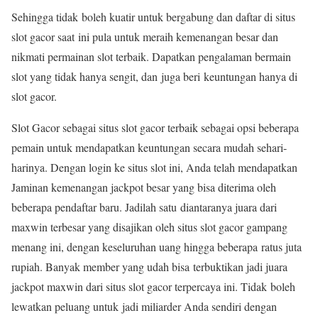
Sehingga tidak boleh kuatir untuk bergabung dan daftar di situs
slot gacor saat ini pula untuk meraih kemenangan besar dan
nikmati permainan slot terbaik. Dapatkan pengalaman bermain
slot yang tidak hanya sengit, dan juga beri keuntungan hanya di
slot gacor.
Slot Gacor sebagai situs slot gacor terbaik sebagai opsi beberapa
pemain untuk mendapatkan keuntungan secara mudah sehari-
harinya. Dengan login ke situs slot ini, Anda telah mendapatkan
Jaminan kemenangan jackpot besar yang bisa diterima oleh
beberapa pendaftar baru. Jadilah satu diantaranya juara dari
maxwin terbesar yang disajikan oleh situs slot gacor gampang
menang ini, dengan keseluruhan uang hingga beberapa ratus juta
rupiah. Banyak member yang udah bisa terbuktikan jadi juara
jackpot maxwin dari situs slot gacor terpercaya ini. Tidak boleh
lewatkan peluang untuk jadi miliarder Anda sendiri dengan