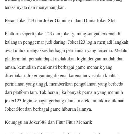
terasa nyata dan menyenangkan.
Peran Joker123 dan Joker Gaming dalam Dunia Joker Slot
Platform seperti joker123 dan joker gaming sangat terkenal di
kalangan penggemar judi daring. Joker123 login menjadi langkah
awal untuk mengakses berbagai permainan yang tersedia. Melalui
platform ini, pemain dapat melakukan login dengan mudah dan
aman, kemudian menikmati berbagai game menarik yang
disediakan. Joker gaming dikenal karena inovasi dan kualitas
permainan yang tinggi, memberikan pengalaman yang berbeda
dari platform lain. Tak heran jika banyak pemain yang memilih
joker123 login sebagai gerbang utama mereka untuk menikmati
Joker Slot dan berbagai game hiburan lainnya.
Keunggulan Joker388 dan Fitur-Fitur Menarik