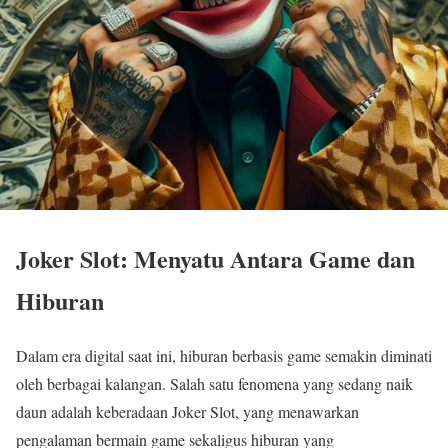
Joker Slot: Menyatu Antara Game dan
Hiburan
Dalam era digital saat ini, hiburan berbasis game semakin diminati
oleh berbagai kalangan. Salah satu fenomena yang sedang naik
daun adalah keberadaan Joker Slot, yang menawarkan
pengalaman bermain game sekaligus hiburan yang