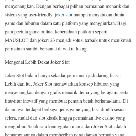
menyenangkan. Dengan berbagai pilihan permainan menarik dan
sistem yang user-friendly,
joker slot
mampu menyatukan dunia
game dan hiburan dalam satu platform yang menggiurkan. Bagi
para pecinta game online, keberadaan platform seperti
MAUSLOT dan joker123 menjadi solusi terbaik untuk menikmati
permainan sambil bersantai di waktu luang.
Mengenal Lebih Dekat Joker Slot
Joker Slot bukan hanya sekadar permainan judi daring biasa.
Lebih dari itu, Joker Slot menawarkan konsep hiburan yang
menyenangkan dengan grafis menarik, tema yang beragam, serta
fitur-fitur inovatif yang membuat pemain betah berlama-lama. Di
dalamnya, terdapat berbagai jenis game yang bisa dipilih sesuai
selera, mulai dari slot klasik hingga permainan live casino yang
menghibur. Salah satu keunggulan utama dari Joker Slot adalah
kemampuannya dalam memberikan pengalaman bermain yang