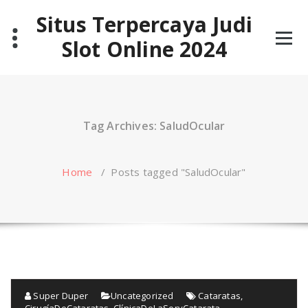
Skip
Situs Terpercaya Judi
to
content
Slot Online 2024
Tag Archives: SaludOcular
Home
/
Posts tagged "SaludOcular"
Super Duper
Uncategorized
Cataratas
,
CirugíaDeCataratas
,
ClínicaDeLaSeryCatarata
,