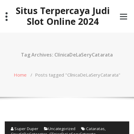
Skip
Situs Terpercaya Judi
to
content
Slot Online 2024
Tag Archives: ClínicaDeLaSeryCatarata
Home
/
Posts tagged "ClínicaDeLaSeryCatarata"
Super Duper
Uncategorized
Cataratas
,
CirugíaDeCataratas
,
ClínicaDeLaSeryCatarata
,