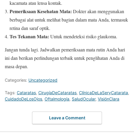
kacamata atau lensa kontak.
Pemeriksaan Kesehatan Mata:
Dokter akan menggunakan
berbagai alat untuk melihat bagian dalam mata Anda, termasuk
retina dan saraf optik.
Tes Tekanan Mata:
Untuk mendeteksi risiko glaukoma.
Jangan tunda lagi. Jadwalkan pemeriksaan mata rutin Anda hari
ini dan berikan perlindungan terbaik untuk penglihatan Anda di
masa depan.
Categories:
Uncategorized
Tags:
Cataratas
,
CirugíaDeCataratas
,
ClínicaDeLaSeryCatarata
,
CuidadoDeLosOjos
,
Oftalmología
,
SaludOcular
,
VisiónClara
Leave a Comment