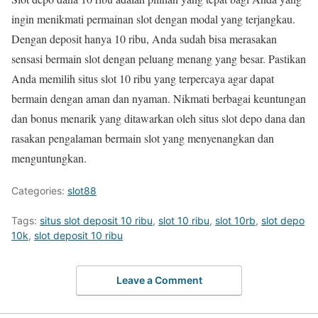
ingin menikmati permainan slot dengan modal yang terjangkau.
Dengan deposit hanya 10 ribu, Anda sudah bisa merasakan
sensasi bermain slot dengan peluang menang yang besar. Pastikan
Anda memilih situs slot 10 ribu yang terpercaya agar dapat
bermain dengan aman dan nyaman. Nikmati berbagai keuntungan
dan bonus menarik yang ditawarkan oleh situs slot depo dana dan
rasakan pengalaman bermain slot yang menyenangkan dan
menguntungkan.
Categories:
slot88
Tags:
situs slot deposit 10 ribu
,
slot 10 ribu
,
slot 10rb
,
slot depo
10k
,
slot deposit 10 ribu
Leave a Comment