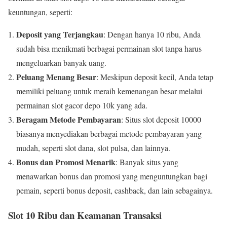
keuntungan, seperti:
Deposit yang Terjangkau
: Dengan hanya 10 ribu, Anda
sudah bisa menikmati berbagai permainan slot tanpa harus
mengeluarkan banyak uang.
Peluang Menang Besar
: Meskipun deposit kecil, Anda tetap
memiliki peluang untuk meraih kemenangan besar melalui
permainan slot gacor depo 10k yang ada.
Beragam Metode Pembayaran
: Situs slot deposit 10000
biasanya menyediakan berbagai metode pembayaran yang
mudah, seperti slot dana, slot pulsa, dan lainnya.
Bonus dan Promosi Menarik
: Banyak situs yang
menawarkan bonus dan promosi yang menguntungkan bagi
pemain, seperti bonus deposit, cashback, dan lain sebagainya.
Slot 10 Ribu dan Keamanan Transaksi