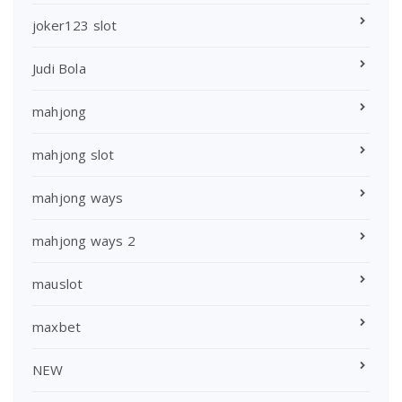
joker123 slot
Judi Bola
mahjong
mahjong slot
mahjong ways
mahjong ways 2
mauslot
maxbet
NEW