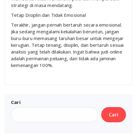
strategi di masa mendatang.
Tetap Disiplin dan Tidak Emosional
Terakhir, jangan pernah bertaruh secara emosional.
Jika sedang mengalami kekalahan beruntun, jangan
buru-buru memasang taruhan besar untuk mengejar
kerugian. Tetap tenang, disiplin, dan bertaruh sesuai
analisis yang telah dilakukan. Ingat bahwa judi online
adalah permainan peluang, dan tidak ada jaminan
kemenangan 100%.
Cari
Cari