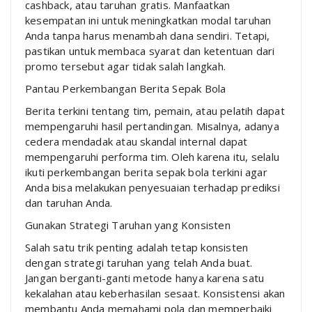
cashback, atau taruhan gratis. Manfaatkan
kesempatan ini untuk meningkatkan modal taruhan
Anda tanpa harus menambah dana sendiri. Tetapi,
pastikan untuk membaca syarat dan ketentuan dari
promo tersebut agar tidak salah langkah.
Pantau Perkembangan Berita Sepak Bola
Berita terkini tentang tim, pemain, atau pelatih dapat
mempengaruhi hasil pertandingan. Misalnya, adanya
cedera mendadak atau skandal internal dapat
mempengaruhi performa tim. Oleh karena itu, selalu
ikuti perkembangan berita sepak bola terkini agar
Anda bisa melakukan penyesuaian terhadap prediksi
dan taruhan Anda.
Gunakan Strategi Taruhan yang Konsisten
Salah satu trik penting adalah tetap konsisten
dengan strategi taruhan yang telah Anda buat.
Jangan berganti-ganti metode hanya karena satu
kekalahan atau keberhasilan sesaat. Konsistensi akan
membantu Anda memahami pola dan memperbaiki