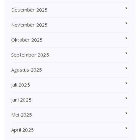
Desember 2025
November 2025
Oktober 2025
September 2025
Agustus 2025
Juli 2025
Juni 2025
Mei 2025
April 2025