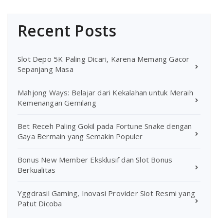
Recent Posts
Slot Depo 5K Paling Dicari, Karena Memang Gacor
Sepanjang Masa
Mahjong Ways: Belajar dari Kekalahan untuk Meraih
Kemenangan Gemilang
Bet Receh Paling Gokil pada Fortune Snake dengan
Gaya Bermain yang Semakin Populer
Bonus New Member Eksklusif dan Slot Bonus
Berkualitas
Yggdrasil Gaming, Inovasi Provider Slot Resmi yang
Patut Dicoba