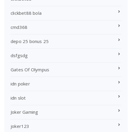
clickbet88 bola
cmd368
depo 25 bonus 25
dsfgsdg
Gates Of Olympus
idn poker
idn slot
Joker Gaming
joker123