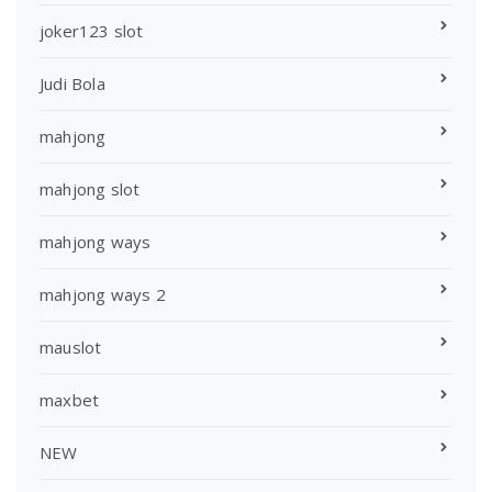
joker123 slot
Judi Bola
mahjong
mahjong slot
mahjong ways
mahjong ways 2
mauslot
maxbet
NEW