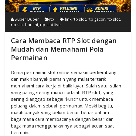
Super Duper
rtp
link rtp slot
,
rtp gacor
,
rtp slot
,
rtp slot hari ini
,
rtp slot live
Cara Membaca RTP Slot dengan
Mudah dan Memahami Pola
Permainan
Dunia permainan slot online semakin berkembang
dan makin banyak pemain yang mulai tertarik
memahami cara kerja di balik layar. Salah satu istilah
yang paling sering muncul adalah RTP slot, yang
sering dianggap sebagai “kunci” untuk membaca
peluang dalam sebuah permainan. Meski begitu,
masih banyak yang belum benar-benar paham
bagaimana cara membacanya dengan benar dan
bagaimana menggunakannya sebagai acuan saat
bermain.