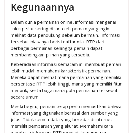
Kegunaannya
Dalam dunia permainan online, informasi mengenai
link rtp slot sering dicari oleh pemain yang ingin
melihat data pendukung sebelum bermain. Informasi
tersebut biasanya berisi daftar nilai RTP dari
berbagai permainan sehingga pemain dapat
membandingkan pilihan yang tersedia.
Keberadaan informasi semacam ini membuat pemain
lebih mudah memahami karakteristik permainan.
Mereka dapat melihat mana permainan yang memiliki
persentase RTP lebih tinggi, mana yang memiliki fitur
menarik, serta bagaimana pola permainan tersebut
secara umum.
Meski begitu, pemain tetap perlu memastikan bahwa
informasi yang digunakan berasal dari sumber yang
jelas. Tidak semua data yang beredar di internet
memiliki pembaruan yang akurat. Memahami cara
membaca informasi RTP menjadi kemampuan