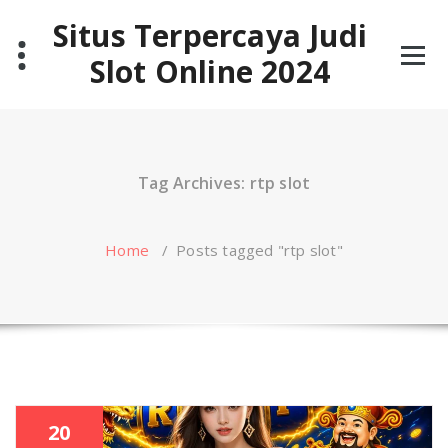
Skip
Situs Terpercaya Judi
to
content
Slot Online 2024
Tag Archives: rtp slot
Home
/
Posts tagged "rtp slot"
20