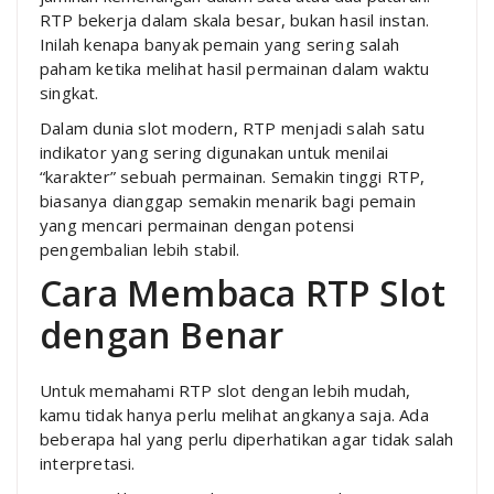
RTP bekerja dalam skala besar, bukan hasil instan.
Inilah kenapa banyak pemain yang sering salah
paham ketika melihat hasil permainan dalam waktu
singkat.
Dalam dunia slot modern, RTP menjadi salah satu
indikator yang sering digunakan untuk menilai
“karakter” sebuah permainan. Semakin tinggi RTP,
biasanya dianggap semakin menarik bagi pemain
yang mencari permainan dengan potensi
pengembalian lebih stabil.
Cara Membaca RTP Slot
dengan Benar
Untuk memahami RTP slot dengan lebih mudah,
kamu tidak hanya perlu melihat angkanya saja. Ada
beberapa hal yang perlu diperhatikan agar tidak salah
interpretasi.