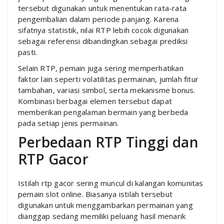
tersebut digunakan untuk menentukan rata-rata
pengembalian dalam periode panjang. Karena
sifatnya statistik, nilai RTP lebih cocok digunakan
sebagai referensi dibandingkan sebagai prediksi
pasti.
Selain RTP, pemain juga sering memperhatikan
faktor lain seperti volatilitas permainan, jumlah fitur
tambahan, variasi simbol, serta mekanisme bonus.
Kombinasi berbagai elemen tersebut dapat
memberikan pengalaman bermain yang berbeda
pada setiap jenis permainan.
Perbedaan RTP Tinggi dan
RTP Gacor
Istilah rtp gacor sering muncul di kalangan komunitas
pemain slot online. Biasanya istilah tersebut
digunakan untuk menggambarkan permainan yang
dianggap sedang memiliki peluang hasil menarik