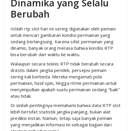
Dinamika yang Selalu
Berubah
Istilah rtp slot hari ini sering digunakan oleh pemain
untuk mencari gambaran kondisi permainan yang
sedang berlangsung. Karena sifat permainan yang
dinamis, banyak orang merasa bahwa kondisi RTP
bisa berubah dari waktu ke waktu.
Walaupun secara teknis RTP tidak berubah secara
drastis dalam jangka pendek, persepsi pemain
sering kali berbeda. Mereka mengamati pola
permainan, hasil spin, hingga ritme permainan untuk
menyimpulkan apakah suatu permainan sedang “baik”
atau tidak.
Di sinilah pentingnya memahami bahwa data RTP slot
lebih bersifat statistik jangka panjang, bukan alat
prediksi instan. Namun, tetap saja banyak pemain
yang menjadikan informasi ini sebagai bagian dari
strategi pribadi mereka.