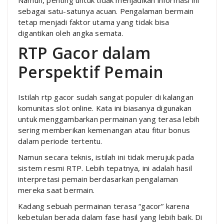
Namun, penting untuk tidak menjadikan informasi ini
sebagai satu-satunya acuan. Pengalaman bermain
tetap menjadi faktor utama yang tidak bisa
digantikan oleh angka semata.
RTP Gacor dalam
Perspektif Pemain
Istilah rtp gacor sudah sangat populer di kalangan
komunitas slot online. Kata ini biasanya digunakan
untuk menggambarkan permainan yang terasa lebih
sering memberikan kemenangan atau fitur bonus
dalam periode tertentu.
Namun secara teknis, istilah ini tidak merujuk pada
sistem resmi RTP. Lebih tepatnya, ini adalah hasil
interpretasi pemain berdasarkan pengalaman
mereka saat bermain.
Kadang sebuah permainan terasa “gacor” karena
kebetulan berada dalam fase hasil yang lebih baik. Di