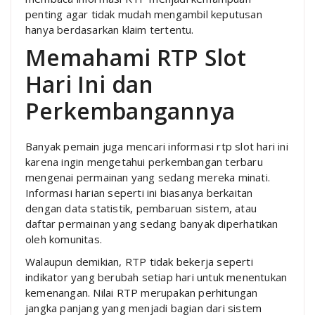
penting agar tidak mudah mengambil keputusan
hanya berdasarkan klaim tertentu.
Memahami RTP Slot
Hari Ini dan
Perkembangannya
Banyak pemain juga mencari informasi rtp slot hari ini
karena ingin mengetahui perkembangan terbaru
mengenai permainan yang sedang mereka minati.
Informasi harian seperti ini biasanya berkaitan
dengan data statistik, pembaruan sistem, atau
daftar permainan yang sedang banyak diperhatikan
oleh komunitas.
Walaupun demikian, RTP tidak bekerja seperti
indikator yang berubah setiap hari untuk menentukan
kemenangan. Nilai RTP merupakan perhitungan
jangka panjang yang menjadi bagian dari sistem