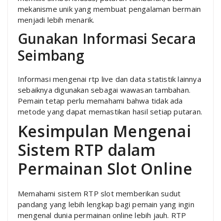
mekanisme unik yang membuat pengalaman bermain
menjadi lebih menarik.
Gunakan Informasi Secara
Seimbang
Informasi mengenai rtp live dan data statistik lainnya
sebaiknya digunakan sebagai wawasan tambahan.
Pemain tetap perlu memahami bahwa tidak ada
metode yang dapat memastikan hasil setiap putaran.
Kesimpulan Mengenai
Sistem RTP dalam
Permainan Slot Online
Memahami sistem RTP slot memberikan sudut
pandang yang lebih lengkap bagi pemain yang ingin
mengenal dunia permainan online lebih jauh. RTP