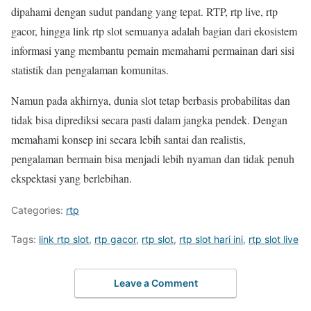
dipahami dengan sudut pandang yang tepat. RTP, rtp live, rtp
gacor, hingga link rtp slot semuanya adalah bagian dari ekosistem
informasi yang membantu pemain memahami permainan dari sisi
statistik dan pengalaman komunitas.
Namun pada akhirnya, dunia slot tetap berbasis probabilitas dan
tidak bisa diprediksi secara pasti dalam jangka pendek. Dengan
memahami konsep ini secara lebih santai dan realistis,
pengalaman bermain bisa menjadi lebih nyaman dan tidak penuh
ekspektasi yang berlebihan.
Categories:
rtp
Tags:
link rtp slot
,
rtp gacor
,
rtp slot
,
rtp slot hari ini
,
rtp slot live
Leave a Comment