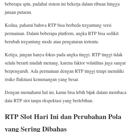
beberapa spin, padahal sistem ini bekerja dalam ribuan hingga
jutaan putaran.
Kedua, pahami bahwa RTP bisa berbeda tergantung versi
permainan. Dalam beberapa platform, angka RTP bisa sedikit
berubah tergantung mode atau pengaturan tertentu.
Ketiga, jangan hanya fokus pada angka tinggi. RTP tinggi tidak
selalu berarti mudah menang, karena faktor volatilitas juga sangat
berpengaruh. Ada permainan dengan RTP tinggi tetapi memiliki
risiko fluktuasi kemenangan yang besar.
Dengan memahami hal ini, kamu bisa lebih bijak dalam membaca
data RTP slot tanpa ekspektasi yang berlebihan.
RTP Slot Hari Ini dan Perubahan Pola
yang Sering Dibahas