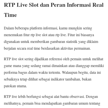
RTP Live Slot dan Peran Informasi Real
Time
Dalam beberapa platform informasi, kamu mungkin sering
menemukan fitur rtp live slot atau rtp live. Fitur ini biasanya
digunakan untuk memberikan gambaran statistik yang diklaim
berjalan secara real time berdasarkan aktivitas permainan.
RTP live slot sering dijadikan referensi oleh pemain untuk melihat
game mana yang sedang ramai dimainkan atau dianggap memiliki
performa bagus dalam waktu tertentu. Walaupun begitu, data ini
sebaiknya tetap dilihat sebagai indikator tambahan, bukan
patokan utama.
RTP live lebih berfungsi sebagai alat bantu observasi. Dengan
melihatnya, pemain bisa mendapatkan gambaran umum tentang