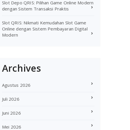
Slot Depo QRIS: Pilihan Game Online Modern
dengan Sistem Transaksi Praktis
Slot QRIS: Nikmati Kemudahan Slot Game
Online dengan Sistem Pembayaran Digital
Modern
Archives
Agustus 2026
Juli 2026
Juni 2026
Mei 2026