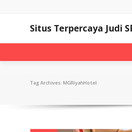
Skip
to
content
Situs Terpercaya Judi S
Tag Archives: MGRiyahHotel