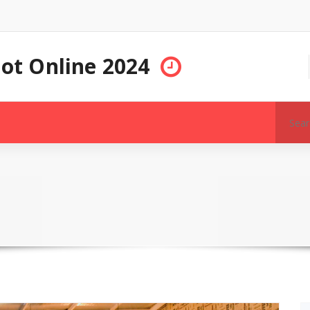
lot Online 2024
Search
for: