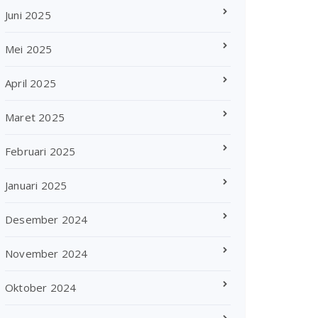
Juni 2025
Mei 2025
April 2025
Maret 2025
Februari 2025
Januari 2025
Desember 2024
November 2024
Oktober 2024