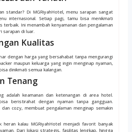
pan standar? Di MGRiyahHotel, menu sarapan sangat
enu internasional. Setiap pagi, tamu bisa menikmati
tas terbaik. Ini menambah kenyamanan dan pengalaman
 sarapan di luar.
ngan Kualitas
mar dengan harga yang bersahabat tanpa mengurangi
ckpacker maupun keluarga yang ingin menginap nyaman,
 bisa dinikmati semua kalangan.
an Tenang
ing adalah keamanan dan ketenangan di area hotel.
isa beristirahat dengan nyaman tanpa gangguan.
n dan cozy, membuat pengalaman menginap semakin
k heran kalau MGRiyahHotel menjadi favorit banyak
an. Dari lokasi strategis, fasilitas lengkap, hingga