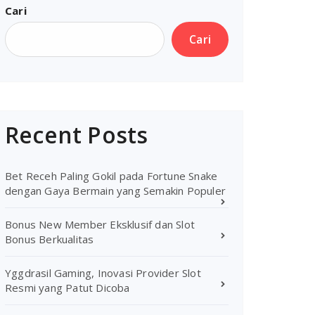
Cari
Cari
Recent Posts
Bet Receh Paling Gokil pada Fortune Snake
dengan Gaya Bermain yang Semakin Populer
Bonus New Member Eksklusif dan Slot
Bonus Berkualitas
Yggdrasil Gaming, Inovasi Provider Slot
Resmi yang Patut Dicoba