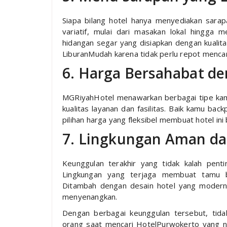
Siapa bilang hotel hanya menyediakan sara
variatif, mulai dari masakan lokal hingga m
hidangan segar yang disiapkan dengan kuali
LiburanMudah karena tidak perlu repot mencari
6. Harga Bersahabat de
MGRiyahHotel menawarkan berbagai tipe ka
kualitas layanan dan fasilitas. Baik kamu ba
pilihan harga yang fleksibel membuat hotel ini
7. Lingkungan Aman d
Keunggulan terakhir yang tidak kalah pent
Lingkungan yang terjaga membuat tamu b
Ditambah dengan desain hotel yang moder
menyenangkan.
Dengan berbagai keunggulan tersebut, tida
orang saat mencari HotelPurwokerto yang nyam