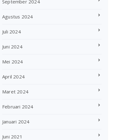
September 2024
Agustus 2024
Juli 2024
Juni 2024
Mei 2024
April 2024
Maret 2024
Februari 2024
Januari 2024
Juni 2021