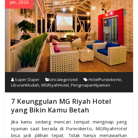
Jan, 2026
Super Duper
Uncategorized
HotelPurwokerto
,
LiburanMudah
,
MGRiyahHotel
,
PenginapanNyaman
7 Keunggulan MG Riyah Hotel
yang Bikin Kamu Betah
Jika kamu sedang mencari tempat menginap yang
nyaman saat berada di Purwokerto, MGRiyahHotel
bisa jadi pilihan tepat. Tidak hanya menawarkan