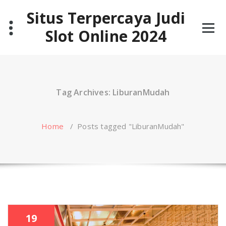
Skip
Situs Terpercaya Judi
to
content
Slot Online 2024
Tag Archives: LiburanMudah
Home
/
Posts tagged "LiburanMudah"
19