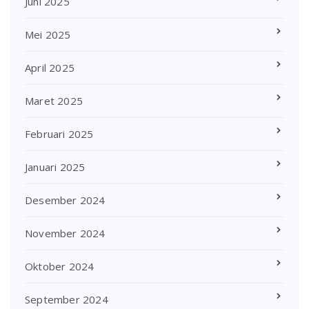
Juni 2025
Mei 2025
April 2025
Maret 2025
Februari 2025
Januari 2025
Desember 2024
November 2024
Oktober 2024
September 2024