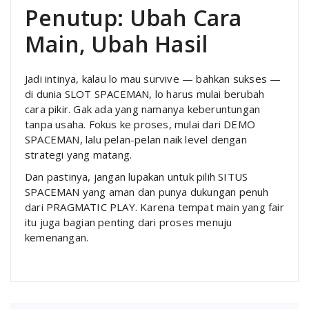
Penutup: Ubah Cara
Main, Ubah Hasil
Jadi intinya, kalau lo mau survive — bahkan sukses —
di dunia SLOT SPACEMAN, lo harus mulai berubah
cara pikir. Gak ada yang namanya keberuntungan
tanpa usaha. Fokus ke proses, mulai dari DEMO
SPACEMAN, lalu pelan-pelan naik level dengan
strategi yang matang.
Dan pastinya, jangan lupakan untuk pilih SITUS
SPACEMAN yang aman dan punya dukungan penuh
dari PRAGMATIC PLAY. Karena tempat main yang fair
itu juga bagian penting dari proses menuju
kemenangan.