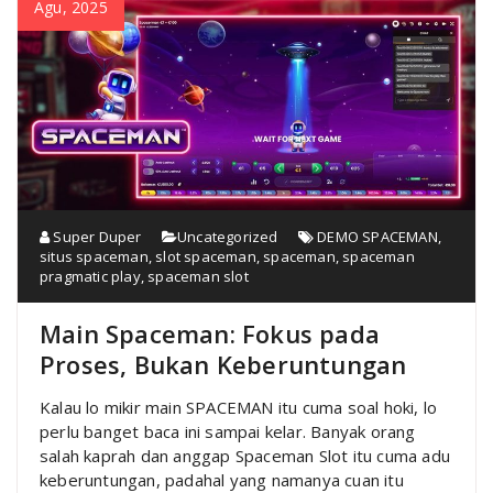
Agu, 2025
Super Duper
Uncategorized
DEMO SPACEMAN
,
situs spaceman
,
slot spaceman
,
spaceman
,
spaceman
pragmatic play
,
spaceman slot
Main Spaceman: Fokus pada
Proses, Bukan Keberuntungan
Kalau lo mikir main SPACEMAN itu cuma soal hoki, lo
perlu banget baca ini sampai kelar. Banyak orang
salah kaprah dan anggap Spaceman Slot itu cuma adu
keberuntungan, padahal yang namanya cuan itu