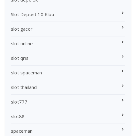
Slot Depost 10 Ribu
slot gacor
slot online
slot qris
slot spaceman
slot thailand
slot777
slot88
spaceman