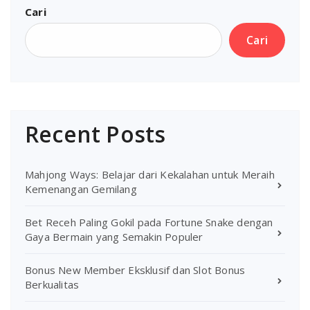
Cari
Cari
Recent Posts
Mahjong Ways: Belajar dari Kekalahan untuk Meraih
Kemenangan Gemilang
Bet Receh Paling Gokil pada Fortune Snake dengan
Gaya Bermain yang Semakin Populer
Bonus New Member Eksklusif dan Slot Bonus
Berkualitas