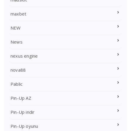
maxbet
NEW
News
nexus engine
nova88
Pablic
Pin-Up AZ
Pin-Up indir
Pin-Up oyunu