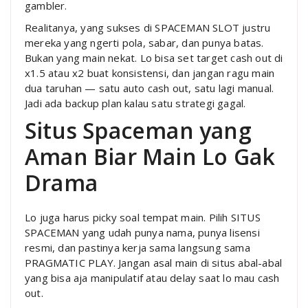
gambler.
Realitanya, yang sukses di SPACEMAN SLOT justru
mereka yang ngerti pola, sabar, dan punya batas.
Bukan yang main nekat. Lo bisa set target cash out di
x1.5 atau x2 buat konsistensi, dan jangan ragu main
dua taruhan — satu auto cash out, satu lagi manual.
Jadi ada backup plan kalau satu strategi gagal.
Situs Spaceman yang
Aman Biar Main Lo Gak
Drama
Lo juga harus picky soal tempat main. Pilih SITUS
SPACEMAN yang udah punya nama, punya lisensi
resmi, dan pastinya kerja sama langsung sama
PRAGMATIC PLAY. Jangan asal main di situs abal-abal
yang bisa aja manipulatif atau delay saat lo mau cash
out.