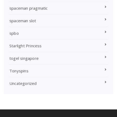
spaceman pragmatic
spaceman slot
spbo
Starlight Princess
togel singapore
Tonyspins
Uncategorized