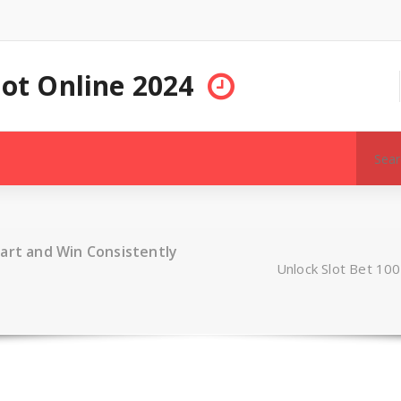
lot Online 2024
Search
for:
mart and Win Consistently
Unlock Slot Bet 10