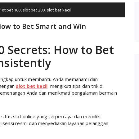
slot bet 100
,
slot bet 200
,
slot bet kecil
 How to Bet Smart and Win
0 Secrets: How to Bet
sistently
 lengkap untuk membantu Anda memahami dan
 Dengan
slot bet kecil
mengikuti tips dan trik di
 kemenangan Anda dan menikmati pengalaman bermain
itus slot online yang terpercaya dan memiliki
ki lisensi resmi dan menyediakan layanan pelanggan