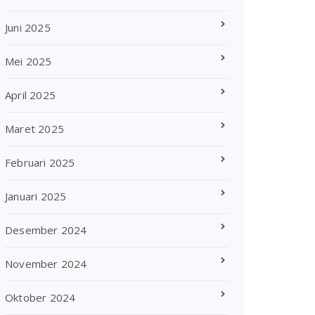
Juni 2025
Mei 2025
April 2025
Maret 2025
Februari 2025
Januari 2025
Desember 2024
November 2024
Oktober 2024