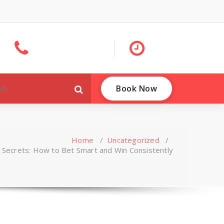
Book Now
Home
/
Uncategorized
/
0 Secrets: How to Bet Smart and Win Consistently