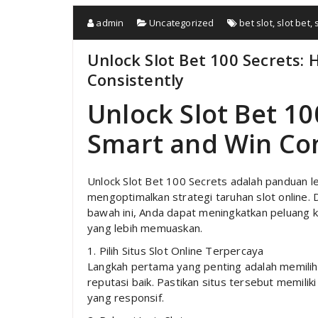
admin
Uncategorized
bet slot
,
slot bet
,
Unlock Slot Bet 100 Secrets:
Consistently
Unlock Slot Bet 10
Smart and Win Con
Unlock Slot Bet 100 Secrets adalah panduan
mengoptimalkan strategi taruhan slot online.
bawah ini, Anda dapat meningkatkan peluang
yang lebih memuaskan.
1. Pilih Situs Slot Online Terpercaya
Langkah pertama yang penting adalah memilih s
reputasi baik. Pastikan situs tersebut memili
yang responsif.