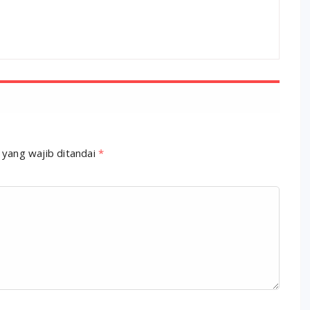
 yang wajib ditandai
*