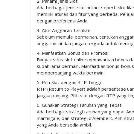
2. Pahami Jenis Slot
Ada berbagai jenis slot online, seperti slot kla
memiliki aturan dan fitur yang berbeda. Pelajar
dengan preferensi Anda.
3. Atur Anggaran Taruhan
Sebelum memulai permainan, tentukan anggara
anggaran ini dan jangan tergoda untuk mening
4. Manfaatkan Bonus dan Promosi
Banyak situs slot online menawarkan bonus 
sudah lama bermain. Manfaatkan bonus-bonus 
memperpanjang waktu bermain.
5. Pilih Slot dengan RTP Tinggi
RTP (Return to Player) adalah persentase ua
jangka panjang. Pilih slot dengan RTP yang t
6. Gunakan Strategi Taruhan yang Tepat
Ada berbagai strategi taruhan yang dapat Anda 
martingale, dan strategi d’Alembert. Pilih st
yang Anda bersedia ambil.