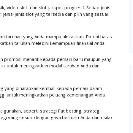
sik, video slot, dan slot jackpot progresif. Setiap jenis
i jenis-jenis slot yang tersedia dan pilih yang sesuai
n taruhan yang Anda mampu alokasikan. Patuhi batas
katkan taruhan melebihi kemampuan finansial Anda.
dan promosi menarik kepada pemain baru maupun yang
ini untuk meningkatkan modal taruhan Anda dan
ng yang diharapkan kembali kepada pemain dalam
inggi untuk meningkatkan peluang kemenangan Anda.
gunakan, seperti strategi flat betting, strategi
rategi yang sesuai dengan gaya bermain Anda dan risiko