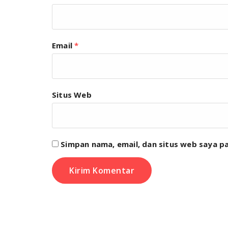
Email
*
Situs Web
Simpan nama, email, dan situs web saya p