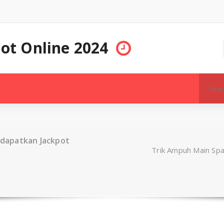
lot Online 2024
Search
for:
dapatkan Jackpot
Trik Ampuh Main Sp