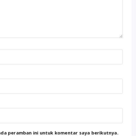
ada peramban ini untuk komentar saya berikutnya.