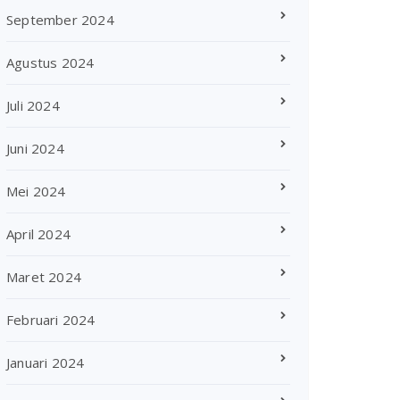
September 2024
Agustus 2024
Juli 2024
Juni 2024
Mei 2024
April 2024
Maret 2024
Februari 2024
Januari 2024