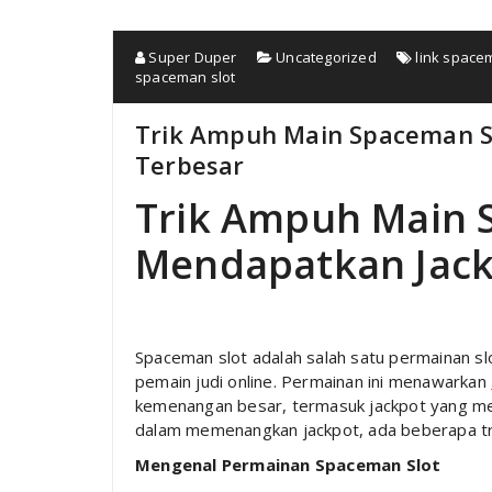
Super Duper
Uncategorized
link spac
spaceman slot
Trik Ampuh Main Spaceman S
Terbesar
Trik Ampuh Main 
Mendapatkan Jack
Spaceman slot adalah salah satu permainan slo
pemain judi online. Permainan ini menawarkan
kemenangan besar, termasuk jackpot yang me
dalam memenangkan jackpot, ada beberapa tr
Mengenal Permainan Spaceman Slot