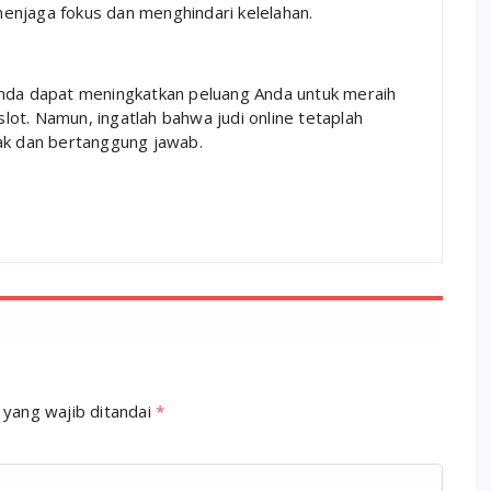
menjaga fokus dan menghindari kelelahan.
Anda dapat meningkatkan peluang Anda untuk meraih
ot. Namun, ingatlah bahwa judi online tetaplah
jak dan bertanggung jawab.
 yang wajib ditandai
*