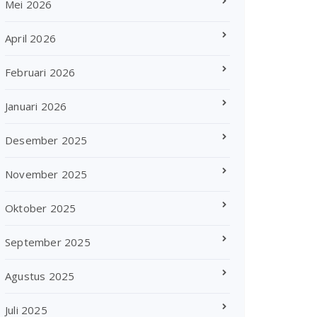
Mei 2026
April 2026
Februari 2026
Januari 2026
Desember 2025
November 2025
Oktober 2025
September 2025
Agustus 2025
Juli 2025