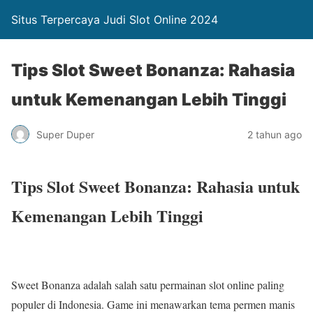
Situs Terpercaya Judi Slot Online 2024
Tips Slot Sweet Bonanza: Rahasia
untuk Kemenangan Lebih Tinggi
Super Duper
2 tahun ago
Tips Slot Sweet Bonanza: Rahasia untuk
Kemenangan Lebih Tinggi
Sweet Bonanza adalah salah satu permainan slot online paling
populer di Indonesia. Game ini menawarkan tema permen manis