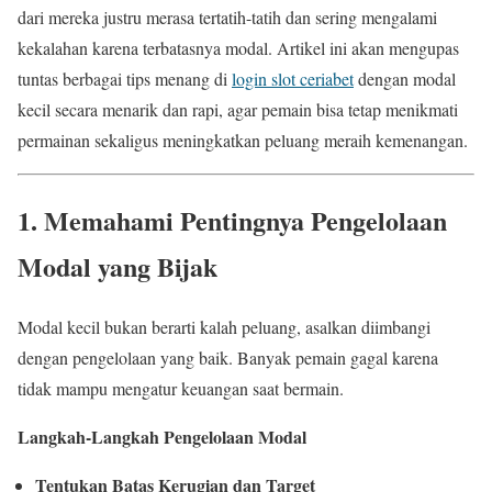
dari mereka justru merasa tertatih-tatih dan sering mengalami
kekalahan karena terbatasnya modal. Artikel ini akan mengupas
tuntas berbagai tips menang di
login slot ceriabet
dengan modal
kecil secara menarik dan rapi, agar pemain bisa tetap menikmati
permainan sekaligus meningkatkan peluang meraih kemenangan.
1. Memahami Pentingnya Pengelolaan
Modal yang Bijak
Modal kecil bukan berarti kalah peluang, asalkan diimbangi
dengan pengelolaan yang baik. Banyak pemain gagal karena
tidak mampu mengatur keuangan saat bermain.
Langkah-Langkah Pengelolaan Modal
Tentukan Batas Kerugian dan Target