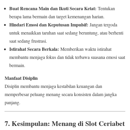
Buat Rencana Main dan Ikuti Secara Ketat:
Tentukan
berapa lama bermain dan target kemenangan harian.
Hindari Emosi dan Keputusan Impulsif:
Jangan tergoda
untuk menaikkan taruhan saat sedang beruntung, atau berhenti
saat sedang frustrasi.
Istirahat Secara Berkala:
Memberikan waktu istirahat
membantu menjaga fokus dan tidak terbawa suasana emosi saat
bermain.
Manfaat Disiplin
Disiplin membantu menjaga kestabilan keuangan dan
memperbesar peluang menang secara konsisten dalam jangka
panjang.
7. Kesimpulan: Menang di Slot Ceriabet