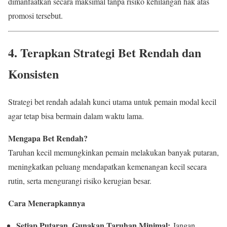
dimanfaatkan secara maksimal tanpa risiko kehilangan hak atas
promosi tersebut.
4. Terapkan Strategi Bet Rendah dan
Konsisten
Strategi bet rendah adalah kunci utama untuk pemain modal kecil
agar tetap bisa bermain dalam waktu lama.
Mengapa Bet Rendah?
Taruhan kecil memungkinkan pemain melakukan banyak putaran,
meningkatkan peluang mendapatkan kemenangan kecil secara
rutin, serta mengurangi risiko kerugian besar.
Cara Menerapkannya
Setiap Putaran, Gunakan Taruhan Minimal:
Jangan