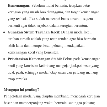
Kemenangan:
Sebelum mulai bermain, tetapkan batas
kerugian yang masih bisa ditanggung dan target kemenangan
yang realistis. Jika sudah mencapai batas tersebut, segera
berhenti agar tidak terjebak dalam kerugian beruntun.
Gunakan Sistem Taruhan Kecil:
Dengan modal kecil,
taruhan terbaik adalah yang tetap rendah agar bisa bermain
lebih lama dan memperbesar peluang mendapatkan
kemenangan kecil yang konsisten.
Prioritaskan Kemenangan Stabil:
Fokus pada kemenangan
kecil yang konsisten ketimbang mengejar jackpot besar yang
tidak pasti, sehingga modal tetap aman dan peluang menang
tetap terbuka.
Mengapa ini penting?
Pengelolaan modal yang disiplin membantu mencegah kerugian
besar dan memperpanjang waktu bermain, sehingga peluang