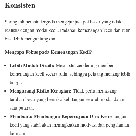
Konsisten
Seringkali pemain tergoda mengejar jackpot besar yang tidak
realistis dengan modal kecil. Padahal, kemenangan kecil dan rutin
bisa lebih menguntungkan.
Mengapa Fokus pada Kemenangan Kecil?
Lebih Mudah Diraih:
Mesin slot cenderung memberi
kemenangan kecil secara rutin, sehingga peluang menang lebih
tinggi.
Mengurangi Risiko Kerugian:
Tidak perlu memasang
taruhan besar yang berisiko kehilangan seluruh modal dalam
satu putaran.
Membantu Membangun Kepercayaan Diri:
Kemenangan
kecil yang stabil akan meningkatkan motivasi dan pengalaman
bermain.