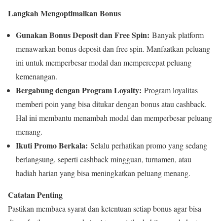
Langkah Mengoptimalkan Bonus
Gunakan Bonus Deposit dan Free Spin:
Banyak platform
menawarkan bonus deposit dan free spin. Manfaatkan peluang
ini untuk memperbesar modal dan mempercepat peluang
kemenangan.
Bergabung dengan Program Loyalty:
Program loyalitas
memberi poin yang bisa ditukar dengan bonus atau cashback.
Hal ini membantu menambah modal dan memperbesar peluang
menang.
Ikuti Promo Berkala:
Selalu perhatikan promo yang sedang
berlangsung, seperti cashback mingguan, turnamen, atau
hadiah harian yang bisa meningkatkan peluang menang.
Catatan Penting
Pastikan membaca syarat dan ketentuan setiap bonus agar bisa