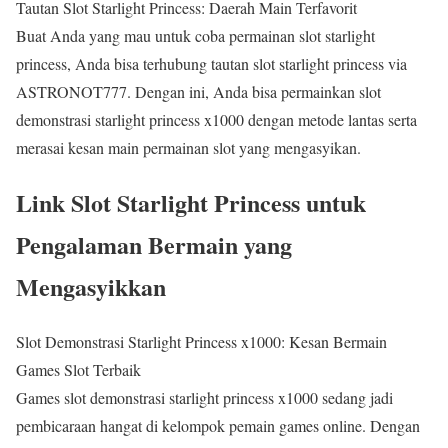
Tautan Slot Starlight Princess: Daerah Main Terfavorit
Buat Anda yang mau untuk coba permainan slot starlight
princess, Anda bisa terhubung tautan slot starlight princess via
ASTRONOT777. Dengan ini, Anda bisa permainkan slot
demonstrasi starlight princess x1000 dengan metode lantas serta
merasai kesan main permainan slot yang mengasyikan.
Link Slot Starlight Princess untuk
Pengalaman Bermain yang
Mengasyikkan
Slot Demonstrasi Starlight Princess x1000: Kesan Bermain
Games Slot Terbaik
Games slot demonstrasi starlight princess x1000 sedang jadi
pembicaraan hangat di kelompok pemain games online. Dengan