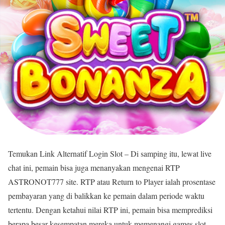
Temukan Link Alternatif Login Slot – Di samping itu, lewat live
chat ini, pemain bisa juga menanyakan mengenai RTP
ASTRONOT777 site. RTP atau Return to Player ialah prosentase
pembayaran yang di balikkan ke pemain dalam periode waktu
tertentu. Dengan ketahui nilai RTP ini, pemain bisa memprediksi
berapa besar kesempatan mereka untuk memenangi games slot.