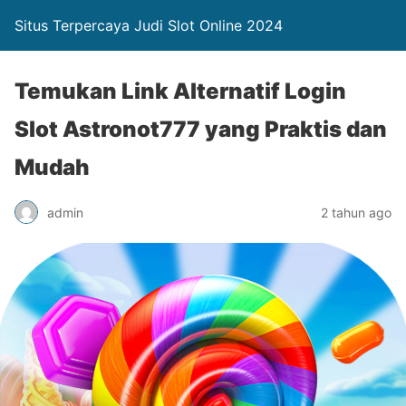
Situs Terpercaya Judi Slot Online 2024
Temukan Link Alternatif Login
Slot Astronot777 yang Praktis dan
Mudah
admin
2 tahun ago