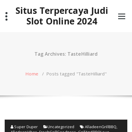
Skip
Situs Terpercaya Judi
to
content
Slot Online 2024
Tag Archives: TasteHilliard
Home
/
Posts tagged "TasteHilliard"
Super Duper
Uncategorized
AlladeenGrillBBQ
,
AlladeenVibes
,
FreshGrillGoodness
,
GrillAndBBQLove
,