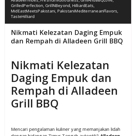
GrilledPerfection
,
GrillNBeyond
,
HilliardEats
,
MidEastMeetsPakistani
,
PakistaniMediterraneanFlavors
,
TasteHilliard
Nikmati Kelezatan Daging Empuk
dan Rempah di Alladeen Grill BBQ
Nikmati Kelezatan
Daging Empuk dan
Rempah di Alladeen
Grill BBQ
Mencari pengalaman kuliner yang memanjakan lidah
dengan hidangan Timur Tengah autentik?
Alladeen