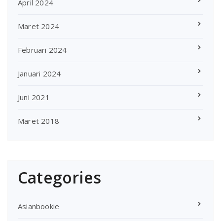
April 2024
Maret 2024
Februari 2024
Januari 2024
Juni 2021
Maret 2018
Categories
Asianbookie