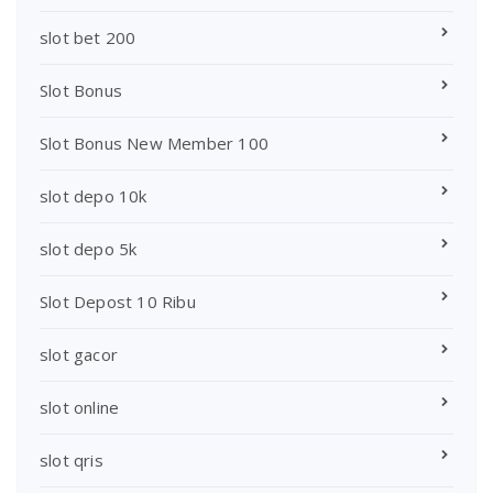
slot bet 200
Slot Bonus
Slot Bonus New Member 100
slot depo 10k
slot depo 5k
Slot Depost 10 Ribu
slot gacor
slot online
slot qris