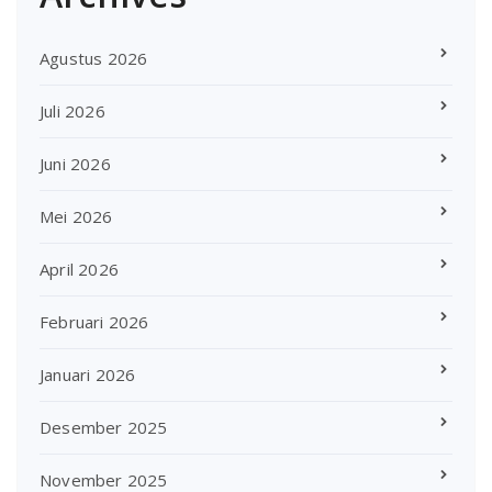
Agustus 2026
Juli 2026
Juni 2026
Mei 2026
April 2026
Februari 2026
Januari 2026
Desember 2025
November 2025