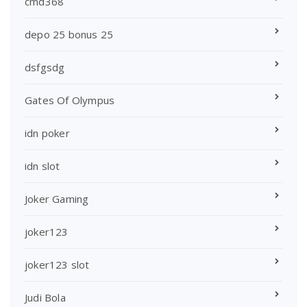
cmd368
depo 25 bonus 25
dsfgsdg
Gates Of Olympus
idn poker
idn slot
Joker Gaming
joker123
joker123 slot
Judi Bola