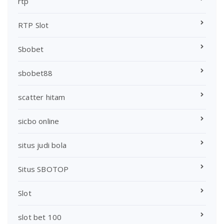
rtp
RTP Slot
Sbobet
sbobet88
scatter hitam
sicbo online
situs judi bola
Situs SBOTOP
Slot
slot bet 100