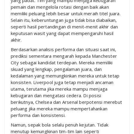
yang padat. Tim yang mampu menjaga kebugaran
pemain dan mengelola rotasi dengan baik akan
memiliki peluang lebih besar untuk meraih titel juara.
Selain itu, keberuntungan juga tidak bisa diabaikan,
seperti hasil pertandingan di menit-menit akhir dan
keputusan wasit yang dapat mempengaruhi hasil
akhir.
Berdasarkan analisis performa dan situasi saat ini,
prediksi sementara mengarah kepada Manchester
City sebagai kandidat terdepan. Mereka memiliki
skuad yang lengkap, pengalaman juara, dan
kedalaman yang memungkinkan mereka untuk tetap
konsisten. Liverpool juga tetap menjadi ancaman
utama, terutama jika mereka mampu menjaga
kebugaran dan mengatasi cedera. Di posisi
berikutnya, Chelsea dan Arsenal berpotensi merebut
peluang jika mereka mampu mempertahankan
performa dan konsistensi.
Namun, sepak bola selalu penuh kejutan. Tidak
menutup kemungkinan tim-tim lain seperti