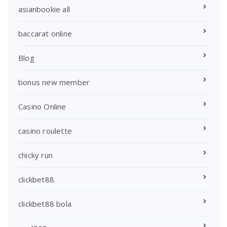
asianbookie all
baccarat online
Blog
bonus new member
Casino Online
casino roulette
chicky run
clickbet88
clickbet88 bola