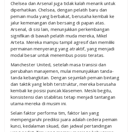
Chelsea dan Arsenal juga tidak kalah menarik untuk
diperhatikan. Chelsea, dengan pelatih baru dan
pemain muda yang berbakat, berusaha kembali ke
jalur kemenangan dan bersaing di papan atas.
Arsenal, di sisi lain, menunjukkan perkembangan
signifikan di bawah pelatih muda mereka, Mikel
Arteta. Mereka mampu tampil agresif dan memiliki
permainan menyerang yang atraktif, yang menjadi
modal besar untuk menembus posisi teratas.
Manchester United, setelah masa transisi dan
perubahan manajemen, mulai menunjukkan tanda-
tanda kebangkitan. Dengan sejumlah pemain bintang
dan taktik yang lebih terstruktur, mereka berusaha
kembali ke posisi puncak klasemen. Meski begitu,
konsistensi dan stabilitas tetap menjadi tantangan
utama mereka di musim ini.
Selain faktor performa tim, faktor lain yang
mempengaruhi prediksi juara adalah cedera pemain
kunci, kedalaman skuad, dan jadwal pertandingan