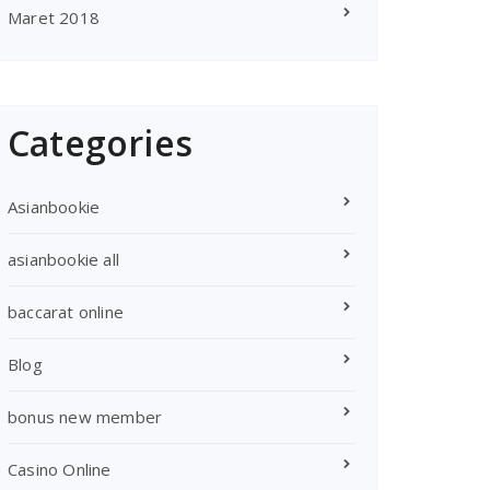
Maret 2018
Categories
Asianbookie
asianbookie all
baccarat online
Blog
bonus new member
Casino Online