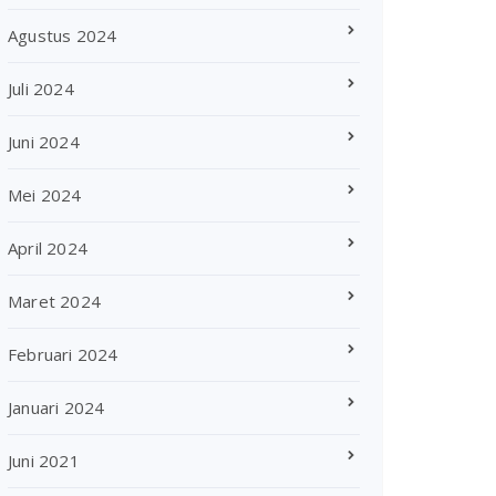
Agustus 2024
Juli 2024
Juni 2024
Mei 2024
April 2024
Maret 2024
Februari 2024
Januari 2024
Juni 2021