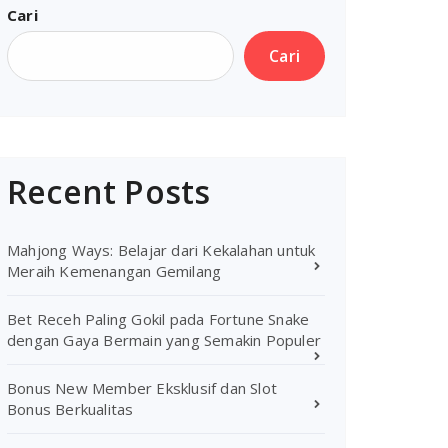
Cari
Cari
Recent Posts
Mahjong Ways: Belajar dari Kekalahan untuk
Meraih Kemenangan Gemilang
Bet Receh Paling Gokil pada Fortune Snake
dengan Gaya Bermain yang Semakin Populer
Bonus New Member Eksklusif dan Slot
Bonus Berkualitas