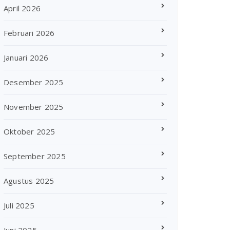
April 2026
Februari 2026
Januari 2026
Desember 2025
November 2025
Oktober 2025
September 2025
Agustus 2025
Juli 2025