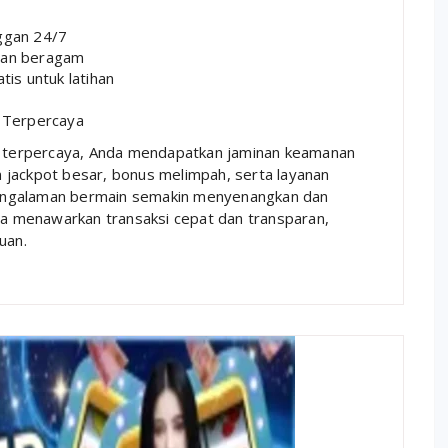
nggan 24/7
dan beragam
tis untuk latihan
n Terpercaya
an terpercaya, Anda mendapatkan jaminan keamanan
 jackpot besar, bonus melimpah, serta layanan
engalaman bermain semakin menyenangkan dan
nya menawarkan transaksi cepat dan transparan,
uan.