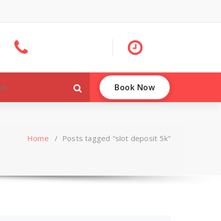
Book Now
Home
/
Posts tagged "slot deposit 5k"