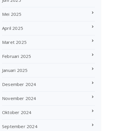
Juni 2025
Mei 2025
April 2025
Maret 2025
Februari 2025
Januari 2025
Desember 2024
November 2024
Oktober 2024
September 2024