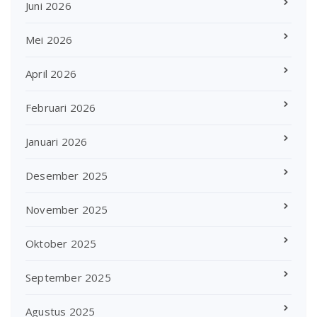
Juni 2026
Mei 2026
April 2026
Februari 2026
Januari 2026
Desember 2025
November 2025
Oktober 2025
September 2025
Agustus 2025