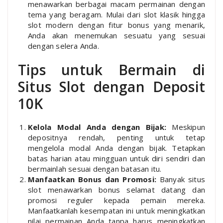
menawarkan berbagai macam permainan dengan
tema yang beragam. Mulai dari slot klasik hingga
slot modern dengan fitur bonus yang menarik,
Anda akan menemukan sesuatu yang sesuai
dengan selera Anda.
Tips untuk Bermain di
Situs Slot dengan Deposit
10K
Kelola Modal Anda dengan Bijak:
Meskipun
depositnya rendah, penting untuk tetap
mengelola modal Anda dengan bijak. Tetapkan
batas harian atau mingguan untuk diri sendiri dan
bermainlah sesuai dengan batasan itu.
Manfaatkan Bonus dan Promosi:
Banyak situs
slot menawarkan bonus selamat datang dan
promosi reguler kepada pemain mereka.
Manfaatkanlah kesempatan ini untuk meningkatkan
nilai permainan Anda tanpa harus meningkatkan