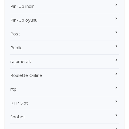
Pin-Up indir
Pin-Up oyunu
Post
Public
rajamerak
Roulette Online
rtp
RTP Slot
Sbobet