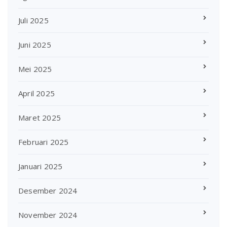
Juli 2025
Juni 2025
Mei 2025
April 2025
Maret 2025
Februari 2025
Januari 2025
Desember 2024
November 2024