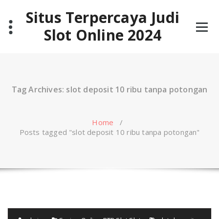
Skip
Situs Terpercaya Judi
to
content
Slot Online 2024
Tag Archives: slot deposit 10 ribu tanpa potongan
Home
/
Posts tagged "slot deposit 10 ribu tanpa potongan"