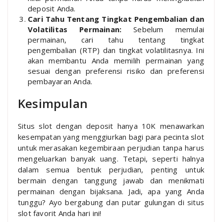
deposit Anda.
Cari Tahu Tentang Tingkat Pengembalian dan
Volatilitas Permainan:
Sebelum memulai
permainan, cari tahu tentang tingkat
pengembalian (RTP) dan tingkat volatilitasnya. Ini
akan membantu Anda memilih permainan yang
sesuai dengan preferensi risiko dan preferensi
pembayaran Anda.
Kesimpulan
Situs slot dengan deposit hanya 10K menawarkan
kesempatan yang menggiurkan bagi para pecinta slot
untuk merasakan kegembiraan perjudian tanpa harus
mengeluarkan banyak uang. Tetapi, seperti halnya
dalam semua bentuk perjudian, penting untuk
bermain dengan tanggung jawab dan menikmati
permainan dengan bijaksana. Jadi, apa yang Anda
tunggu? Ayo bergabung dan putar gulungan di situs
slot favorit Anda hari ini!