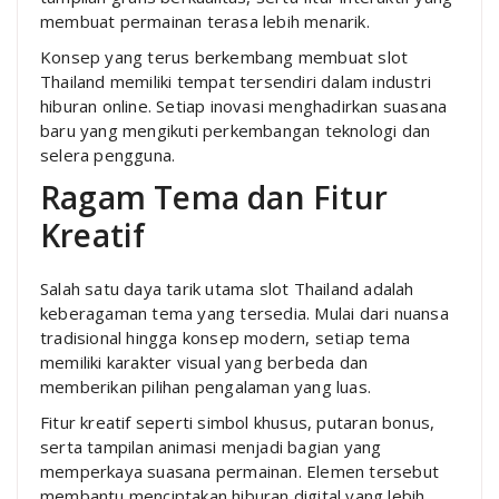
membuat permainan terasa lebih menarik.
Konsep yang terus berkembang membuat slot
Thailand memiliki tempat tersendiri dalam industri
hiburan online. Setiap inovasi menghadirkan suasana
baru yang mengikuti perkembangan teknologi dan
selera pengguna.
Ragam Tema dan Fitur
Kreatif
Salah satu daya tarik utama slot Thailand adalah
keberagaman tema yang tersedia. Mulai dari nuansa
tradisional hingga konsep modern, setiap tema
memiliki karakter visual yang berbeda dan
memberikan pilihan pengalaman yang luas.
Fitur kreatif seperti simbol khusus, putaran bonus,
serta tampilan animasi menjadi bagian yang
memperkaya suasana permainan. Elemen tersebut
membantu menciptakan hiburan digital yang lebih