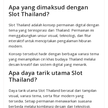
Apa yang dimaksud dengan
Slot Thailand?
Slot Thailand adalah konsep permainan digital dengan
tema yang terinspirasi dari Thailand. Permainan ini
menggabungkan unsur visual, teknologi, dan fitur
interaktif untuk menciptakan pengalaman hiburan
modern.
Konsep tersebut hadir dengan berbagai variasi tema
yang menampilkan ciri khas budaya Thailand melalui
desain kreatif dan sistem digital yang menarik.
Apa daya tarik utama Slot
Thailand?
Daya tarik utama Slot Thailand berasal dari tampilan
visual, variasi tema, serta fitur modern yang
tersedia. Setiap permainan menawarkan suasana
berbeda melalui kombinasi desain dan teknologi.