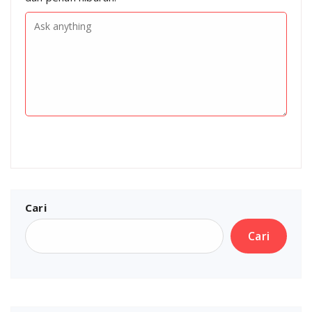
Cari
Cari