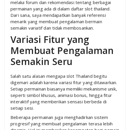
melalui forum dan rekomendasi tentang berbagai
permainan yang ada di dalam daftar slot thailand.
Dari sana, saya mendapatkan banyak referensi
menarik yang membuat pengalaman bermain
semakin variatif dan tidak membosankan.
Variasi Fitur yang
Membuat Pengalaman
Semakin Seru
Salah satu alasan mengapa slot Thailand begitu
digemari adalah karena variasi fitur yang ditawarkan.
Setiap permainan biasanya memiliki mekanisme unik,
seperti simbol khusus, animasi bonus, hingga fitur
interaktif yang memberikan sensasi berbeda di
setiap sesi.
Beberapa permainan juga menghadirkan sistem
progresif yang membuat pengalaman terasa lebih
dinamis. Hal ini memberikan kesempatan bagi pemain