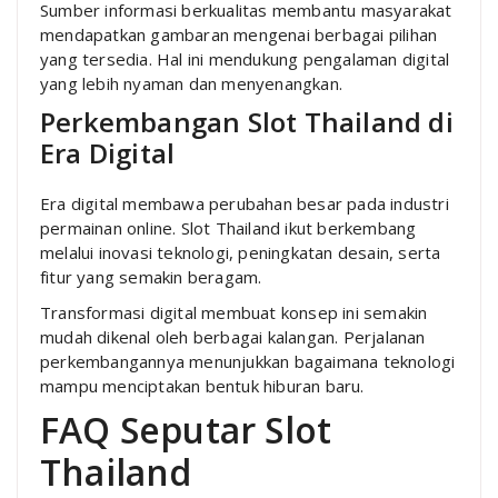
Sumber informasi berkualitas membantu masyarakat
mendapatkan gambaran mengenai berbagai pilihan
yang tersedia. Hal ini mendukung pengalaman digital
yang lebih nyaman dan menyenangkan.
Perkembangan Slot Thailand di
Era Digital
Era digital membawa perubahan besar pada industri
permainan online. Slot Thailand ikut berkembang
melalui inovasi teknologi, peningkatan desain, serta
fitur yang semakin beragam.
Transformasi digital membuat konsep ini semakin
mudah dikenal oleh berbagai kalangan. Perjalanan
perkembangannya menunjukkan bagaimana teknologi
mampu menciptakan bentuk hiburan baru.
FAQ Seputar Slot
Thailand