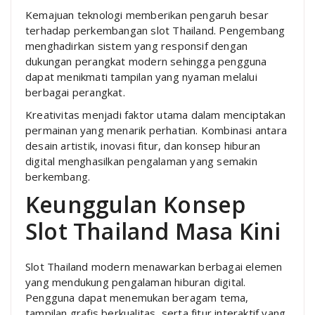
Kemajuan teknologi memberikan pengaruh besar
terhadap perkembangan slot Thailand. Pengembang
menghadirkan sistem yang responsif dengan
dukungan perangkat modern sehingga pengguna
dapat menikmati tampilan yang nyaman melalui
berbagai perangkat.
Kreativitas menjadi faktor utama dalam menciptakan
permainan yang menarik perhatian. Kombinasi antara
desain artistik, inovasi fitur, dan konsep hiburan
digital menghasilkan pengalaman yang semakin
berkembang.
Keunggulan Konsep
Slot Thailand Masa Kini
Slot Thailand modern menawarkan berbagai elemen
yang mendukung pengalaman hiburan digital.
Pengguna dapat menemukan beragam tema,
tampilan grafis berkualitas, serta fitur interaktif yang