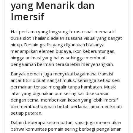
yang Menarik dan
Imersif
Hal pertama yang langsung terasa saat memasuki
dunia slot Thailand adalah suasana visual yang sangat
hidup. Desain grafis yang digunakan biasanya
menampilkan elemen budaya, ikon keberuntungan,
hingga animasi yang halus sehingga membuat
pengalaman bermain terasa lebih menyenangkan.
Banyak pemain juga menyukai bagaimana transisi
antar fitur dibuat sangat mulus, sehingga setiap sesi
permainan terasa mengalir tanpa hambatan. Musik
latar yang digunakan pun sering kali disesuaikan
dengan tema, memberikan kesan yang lebih imersif
dan membuat pemain betah berlama-lama menikmati
setiap putaran.
Dalam beberapa kesempatan, saya juga menemukan
bahwa komunitas pemain sering berbagi pengalaman