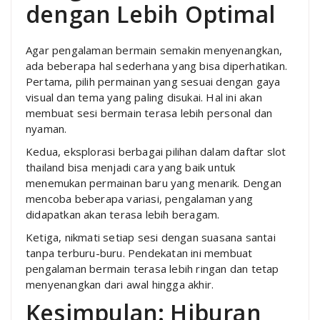
dengan Lebih Optimal
Agar pengalaman bermain semakin menyenangkan,
ada beberapa hal sederhana yang bisa diperhatikan.
Pertama, pilih permainan yang sesuai dengan gaya
visual dan tema yang paling disukai. Hal ini akan
membuat sesi bermain terasa lebih personal dan
nyaman.
Kedua, eksplorasi berbagai pilihan dalam daftar slot
thailand bisa menjadi cara yang baik untuk
menemukan permainan baru yang menarik. Dengan
mencoba beberapa variasi, pengalaman yang
didapatkan akan terasa lebih beragam.
Ketiga, nikmati setiap sesi dengan suasana santai
tanpa terburu-buru. Pendekatan ini membuat
pengalaman bermain terasa lebih ringan dan tetap
menyenangkan dari awal hingga akhir.
Kesimpulan: Hiburan