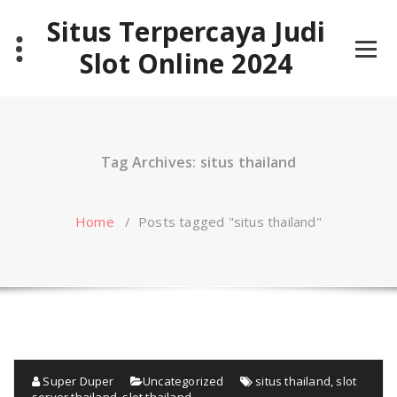
Skip
Situs Terpercaya Judi
to
content
Slot Online 2024
Tag Archives: situs thailand
Home
/
Posts tagged "situs thailand"
Super Duper
Uncategorized
situs thailand
,
slot
server thailand
,
slot thailand