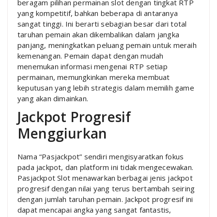
beragam pilihan permainan slot dengan tingkat RTP
yang kompetitif, bahkan beberapa di antaranya
sangat tinggi. Ini berarti sebagian besar dari total
taruhan pemain akan dikembalikan dalam jangka
panjang, meningkatkan peluang pemain untuk meraih
kemenangan. Pemain dapat dengan mudah
menemukan informasi mengenai RTP setiap
permainan, memungkinkan mereka membuat
keputusan yang lebih strategis dalam memilih game
yang akan dimainkan.
Jackpot Progresif
Menggiurkan
Nama “Pasjackpot” sendiri mengisyaratkan fokus
pada jackpot, dan platform ini tidak mengecewakan.
Pasjackpot Slot menawarkan berbagai jenis jackpot
progresif dengan nilai yang terus bertambah seiring
dengan jumlah taruhan pemain. Jackpot progresif ini
dapat mencapai angka yang sangat fantastis,