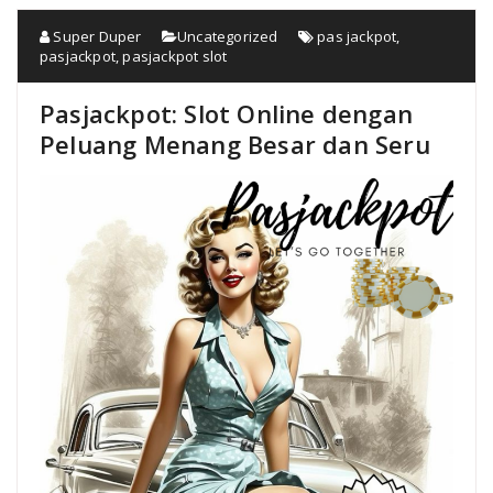
Super Duper
Uncategorized
pas jackpot
,
pasjackpot
,
pasjackpot slot
Pasjackpot: Slot Online dengan
Peluang Menang Besar dan Seru