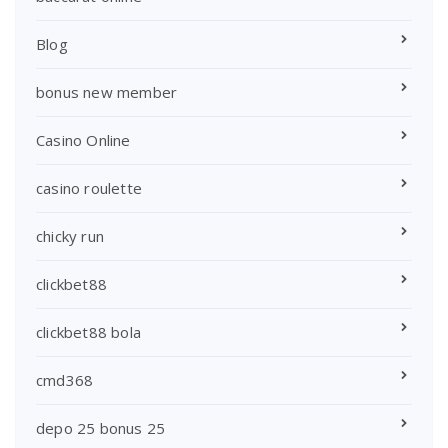
Blog
bonus new member
Casino Online
casino roulette
chicky run
clickbet88
clickbet88 bola
cmd368
depo 25 bonus 25