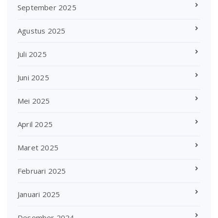
September 2025
Agustus 2025
Juli 2025
Juni 2025
Mei 2025
April 2025
Maret 2025
Februari 2025
Januari 2025
Desember 2024