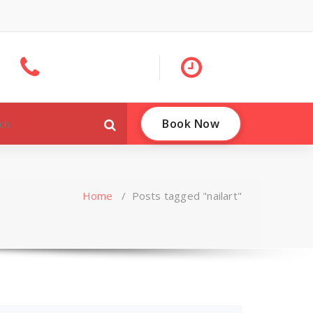
Book Now
Home
/
Posts tagged "nailart"