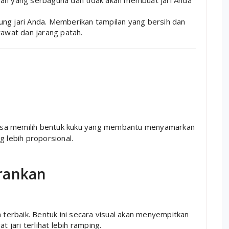
aman yang serbaguna dan tidak akan membuat jari Anda
jung jari Anda. Memberikan tampilan yang bersih dan
awat dan jarang patah.
a bisa memilih bentuk kuku yang membantu menyamarkan
g lebih proporsional.
rankan
an terbaik. Bentuk ini secara visual akan menyempitkan
 jari terlihat lebih ramping.