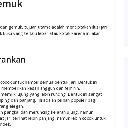
Gemuk
 dan gemuk, tujuan utama adalah menciptakan ilusi jari
 kuku yang terlalu lebar atau kotak karena ini akan
rankan
 cocok untuk hampir semua bentuk jari. Bentuk ini
, memberikan kesan anggun dan feminin.
emiliki ujung yang lebih runcing. Bentuk ini sangat
mping dan panjang. Ini adalah pilihan populer bagi
yang elegan.
ian pangkal dan meruncing ke arah ujung, namun
t jari terlihat lebih panjang, namun lebih cocok untuk
endek.