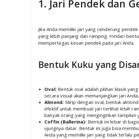
1. Jari Pendek dan 
Jika Anda memiliki jari yang cenderung pendek
yang lebih panjang dan ramping. Hindari bentuk
mempertegas kesan pendek pada jari Anda.
Bentuk Kuku yang Disa
Oval:
Bentuk oval adalah pilihan klasik yang
secara visual akan memanjangkan jari Anda
Almond:
Mirip dengan oval, bentuk almond m
efektif untuk membuat jari terlihat lebih ra
banyak orang yang menginginkan tampilan 
Coffin (Ballerina):
Bentuk ini lebar di bag
ujungnya datar. Bentuk ini juga bisa membua
Anda yang memiliki jari yang tidak terlalu p