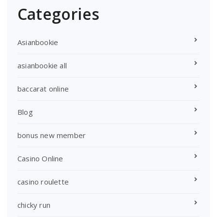
Categories
Asianbookie
asianbookie all
baccarat online
Blog
bonus new member
Casino Online
casino roulette
chicky run