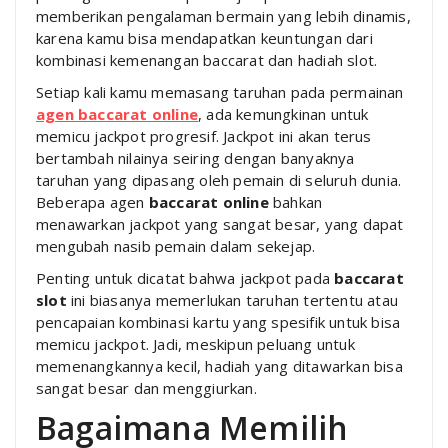
memberikan pengalaman bermain yang lebih dinamis,
karena kamu bisa mendapatkan keuntungan dari
kombinasi kemenangan baccarat dan hadiah slot.
Setiap kali kamu memasang taruhan pada permainan
agen baccarat online
, ada kemungkinan untuk
memicu jackpot progresif. Jackpot ini akan terus
bertambah nilainya seiring dengan banyaknya
taruhan yang dipasang oleh pemain di seluruh dunia.
Beberapa agen
baccarat online
bahkan
menawarkan jackpot yang sangat besar, yang dapat
mengubah nasib pemain dalam sekejap.
Penting untuk dicatat bahwa jackpot pada
baccarat
slot
ini biasanya memerlukan taruhan tertentu atau
pencapaian kombinasi kartu yang spesifik untuk bisa
memicu jackpot. Jadi, meskipun peluang untuk
memenangkannya kecil, hadiah yang ditawarkan bisa
sangat besar dan menggiurkan.
Bagaimana Memilih