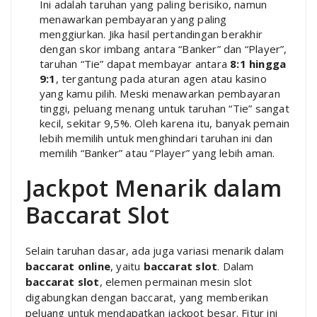
Ini adalah taruhan yang paling berisiko, namun
menawarkan pembayaran yang paling
menggiurkan. Jika hasil pertandingan berakhir
dengan skor imbang antara “Banker” dan “Player”,
taruhan “Tie” dapat membayar antara
8:1 hingga
9:1
, tergantung pada aturan agen atau kasino
yang kamu pilih. Meski menawarkan pembayaran
tinggi, peluang menang untuk taruhan “Tie” sangat
kecil, sekitar 9,5%. Oleh karena itu, banyak pemain
lebih memilih untuk menghindari taruhan ini dan
memilih “Banker” atau “Player” yang lebih aman.
Jackpot Menarik dalam
Baccarat Slot
Selain taruhan dasar, ada juga variasi menarik dalam
baccarat online
, yaitu
baccarat slot
. Dalam
baccarat slot
, elemen permainan mesin slot
digabungkan dengan baccarat, yang memberikan
peluang untuk mendapatkan jackpot besar. Fitur ini