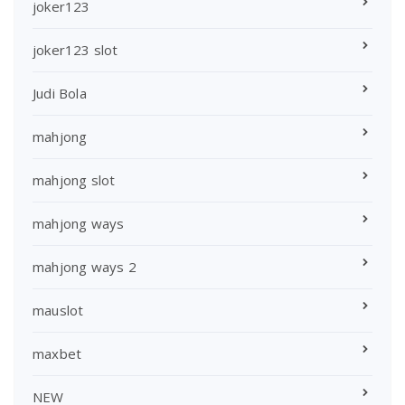
joker123
joker123 slot
Judi Bola
mahjong
mahjong slot
mahjong ways
mahjong ways 2
mauslot
maxbet
NEW