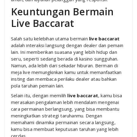
Keuntungan Bermain
Live Baccarat
Salah satu kelebihan utama bermain
live baccarat
adalah interaksi langsung dengan dealer dan pemain
lain. Ini memberikan suasana yang lebih hidup dan
seru, seperti sedang berada di kasino sungguhan.
Namun, ada lebih dari sekadar hiburan. Bermain di
meja live memungkinkan kamu untuk memanfaatkan
insting dan membaca perilaku dealer atau bahkan
pola taruhan pemain lain.
Selain itu, dengan memilih
live baccarat
, kamu bisa
merasakan pengalaman lebih mendalam mengenai
cara permainan berlangsung, yang bisa membantu
meningkatkan strategi taruhanmu. Dengan
memahami dinamika permainan secara langsung,
kamu bisa membuat keputusan taruhan yang lebih
cerdas.