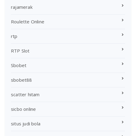
rajamerak
Roulette Online
rtp
RTP Slot
Sbobet
sbobet88
scatter hitam
sicbo online
situs judi bola