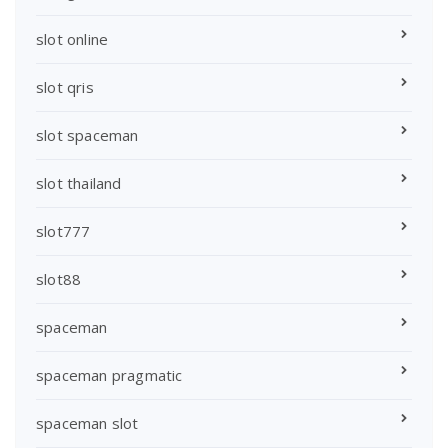
slot online
slot qris
slot spaceman
slot thailand
slot777
slot88
spaceman
spaceman pragmatic
spaceman slot