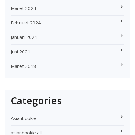
Maret 2024
Februari 2024
Januari 2024
Juni 2021
Maret 2018
Categories
Asianbookie
asianbookie all