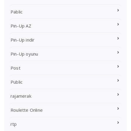
Pablic
Pin-Up AZ
Pin-Up indir
Pin-Up oyunu
Post
Public
rajamerak
Roulette Online
rtp