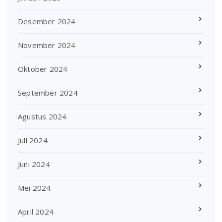
Desember 2024
November 2024
Oktober 2024
September 2024
Agustus 2024
Juli 2024
Juni 2024
Mei 2024
April 2024