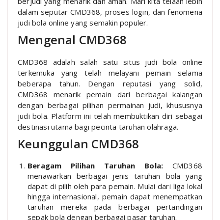
berjudi yang menarik dan aman. Mari kita telaah lebih
dalam seputar CMD368, proses login, dan fenomena
judi bola online yang semakin populer.
Mengenal CMD368
CMD368 adalah salah satu situs judi bola online
terkemuka yang telah melayani pemain selama
beberapa tahun. Dengan reputasi yang solid,
CMD368 menarik pemain dari berbagai kalangan
dengan berbagai pilihan permainan judi, khususnya
judi bola. Platform ini telah membuktikan diri sebagai
destinasi utama bagi pecinta taruhan olahraga.
Keunggulan CMD368
Beragam Pilihan Taruhan Bola:
CMD368
menawarkan berbagai jenis taruhan bola yang
dapat di pilih oleh para pemain. Mulai dari liga lokal
hingga internasional, pemain dapat menempatkan
taruhan mereka pada berbagai pertandingan
sepak bola dengan berbagai pasar taruhan.