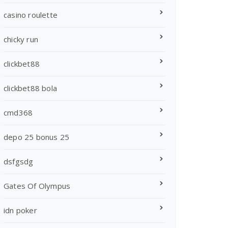
casino roulette
chicky run
clickbet88
clickbet88 bola
cmd368
depo 25 bonus 25
dsfgsdg
Gates Of Olympus
idn poker