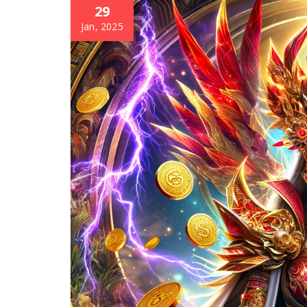
29
Jan, 2025