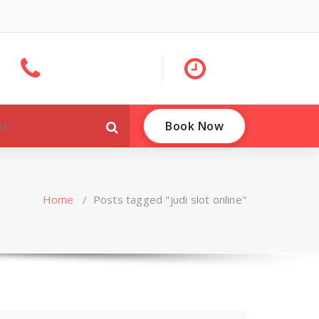
Book Now
Home
/
Posts tagged "judi slot online"