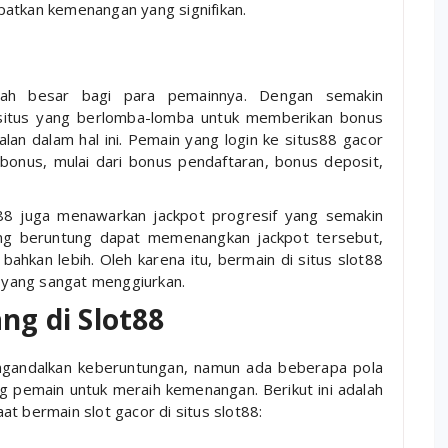
patkan kemenangan yang signifikan.
ah besar bagi para pemainnya. Dengan semakin
k situs yang berlomba-lomba untuk memberikan bonus
alan dalam hal ini. Pemain yang login ke situs88 gacor
bonus, mulai dari bonus pendaftaran, bonus deposit,
ot88 juga menawarkan jackpot progresif yang semakin
ang beruntung dapat memenangkan jackpot tersebut,
 bahkan lebih. Oleh karena itu, bermain di situs slot88
yang sangat menggiurkan.
ng di Slot88
engandalkan keberuntungan, namun ada beberapa pola
g pemain untuk meraih kemenangan. Berikut ini adalah
t bermain slot gacor di situs slot88: