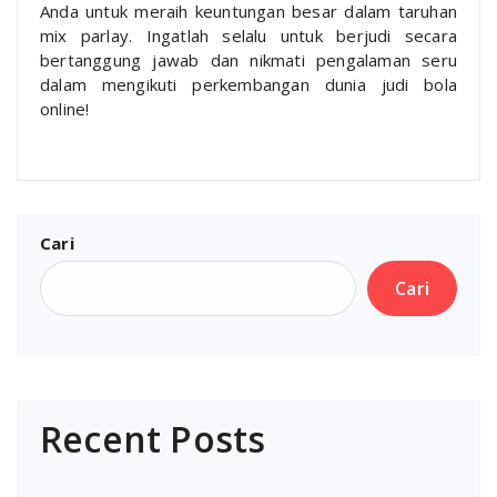
Anda untuk meraih keuntungan besar dalam taruhan
mix parlay. Ingatlah selalu untuk berjudi secara
bertanggung jawab dan nikmati pengalaman seru
dalam mengikuti perkembangan dunia judi bola
online!
Cari
Cari
Recent Posts