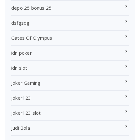
depo 25 bonus 25
dsfgsdg
Gates Of Olympus
idn poker
idn slot
Joker Gaming
joker123
joker123 slot
Judi Bola