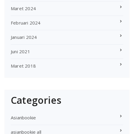
Maret 2024
Februari 2024
Januari 2024
Juni 2021
Maret 2018
Categories
Asianbookie
asianbookie all