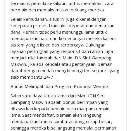
termasuk pemula sekalipun, untuk memahami cara
bermain dan memaksimalkan peluang mereka.
Selain kemudahan, situs ini juga dikenal dengan
kecepatan proses transaksi deposit dan penarikan
dana. Pemain tidak perlu menunggu lama untuk
mendapatkan hasil dari kemenangan mereka karena
sistem yang efisien dan terpercaya. Dukungan
layanan pelanggan yang responsif dan ramah juga
menjadi nilai tambah dari Main IDN Slot Gampang
Maxwin. Jika ada kendala atau pertanyaan, pemain
dapat dengan mudah menghubungi tim support yang
siap membantu 24/7.
Bonus Melimpah dan Program Promosi Menarik
Salah satu daya tarik utama dari Main IDN Slot
Gampang Maxwin adalah bonus berlimpah yang
ditawarkan kepada pemain baru maupun pemain
lama. Saat mendaftar, pemain akan langsung
mendapatkan bonus sambutan yang cukup besar,
sehingga mereka bisa langsung memulai permainan