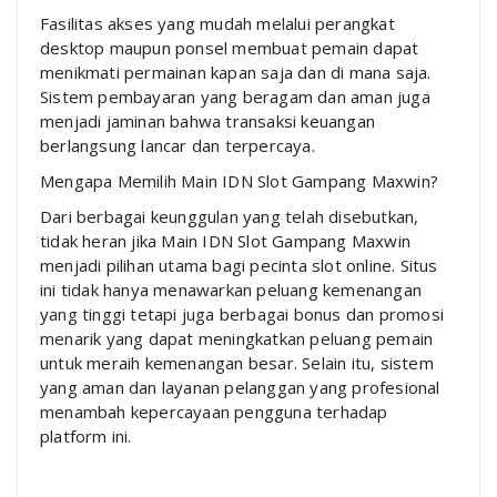
Fasilitas akses yang mudah melalui perangkat
desktop maupun ponsel membuat pemain dapat
menikmati permainan kapan saja dan di mana saja.
Sistem pembayaran yang beragam dan aman juga
menjadi jaminan bahwa transaksi keuangan
berlangsung lancar dan terpercaya.
Mengapa Memilih Main IDN Slot Gampang Maxwin?
Dari berbagai keunggulan yang telah disebutkan,
tidak heran jika Main IDN Slot Gampang Maxwin
menjadi pilihan utama bagi pecinta slot online. Situs
ini tidak hanya menawarkan peluang kemenangan
yang tinggi tetapi juga berbagai bonus dan promosi
menarik yang dapat meningkatkan peluang pemain
untuk meraih kemenangan besar. Selain itu, sistem
yang aman dan layanan pelanggan yang profesional
menambah kepercayaan pengguna terhadap
platform ini.