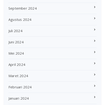
September 2024
Agustus 2024
Juli 2024
Juni 2024
Mei 2024
April 2024
Maret 2024
Februari 2024
Januari 2024