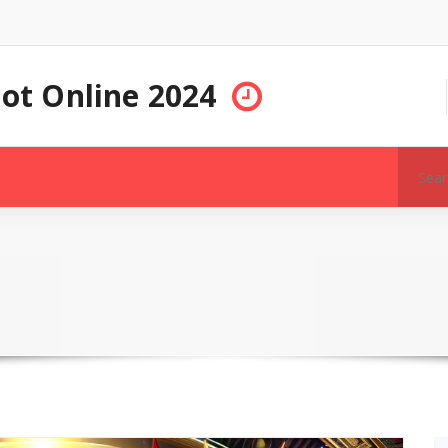
lot Online 2024
Search
for: