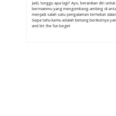
Jadi, tunggu apa lagi? Ayo, beranikan diri u
bermainmu yang mengombang-ambing di antara
menjadi salah satu pengalaman terhebat dalam
Siapa tahu kamu adalah bintang berikutnya ya
and let the fun begin!