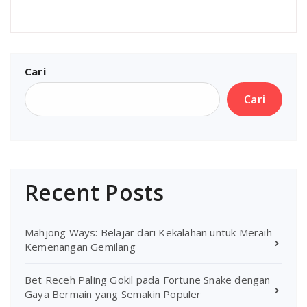
Cari
Cari
Recent Posts
Mahjong Ways: Belajar dari Kekalahan untuk Meraih
Kemenangan Gemilang
Bet Receh Paling Gokil pada Fortune Snake dengan
Gaya Bermain yang Semakin Populer