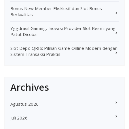
Bonus New Member Eksklusif dan Slot Bonus
Berkualitas
Yggdrasil Gaming, Inovasi Provider Slot Resmi yang
Patut Dicoba
Slot Depo QRIS: Pilihan Game Online Modern dengan
Sistem Transaksi Praktis
Archives
Agustus 2026
Juli 2026