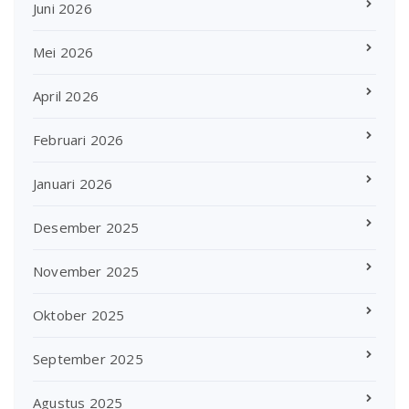
Juni 2026
Mei 2026
April 2026
Februari 2026
Januari 2026
Desember 2025
November 2025
Oktober 2025
September 2025
Agustus 2025