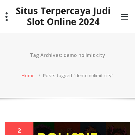
Skip
Situs Terpercaya Judi
to
content
Slot Online 2024
Tag Archives: demo nolimit city
Home
/
Posts tagged "demo nolimit city"
2