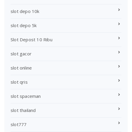
slot depo 10k
slot depo 5k
Slot Depost 10 Ribu
slot gacor
slot online
slot qris
slot spaceman
slot thailand
slot777