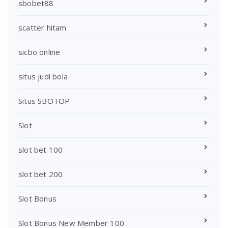
sbobet88
scatter hitam
sicbo online
situs judi bola
Situs SBOTOP
Slot
slot bet 100
slot bet 200
Slot Bonus
Slot Bonus New Member 100