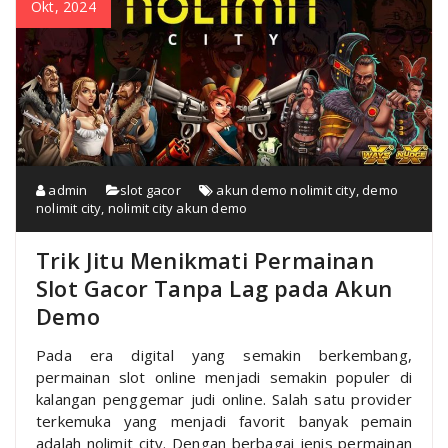
Okt, 2024
admin
slot gacor
akun demo nolimit city
,
demo
nolimit city
,
nolimit city akun demo
Trik Jitu Menikmati Permainan
Slot Gacor Tanpa Lag pada Akun
Demo
Pada era digital yang semakin berkembang,
permainan slot online menjadi semakin populer di
kalangan penggemar judi online. Salah satu provider
terkemuka yang menjadi favorit banyak pemain
adalah nolimit city. Dengan berbagai jenis permainan