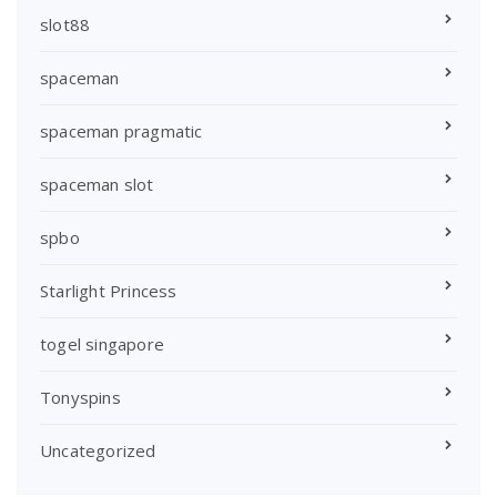
slot88
spaceman
spaceman pragmatic
spaceman slot
spbo
Starlight Princess
togel singapore
Tonyspins
Uncategorized