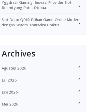
Yggdrasil Gaming, Inovasi Provider Slot
Resmi yang Patut Dicoba
Slot Depo QRIS: Pilihan Game Online Modern
dengan Sistem Transaksi Praktis
Archives
Agustus 2026
Juli 2026
Juni 2026
Mei 2026