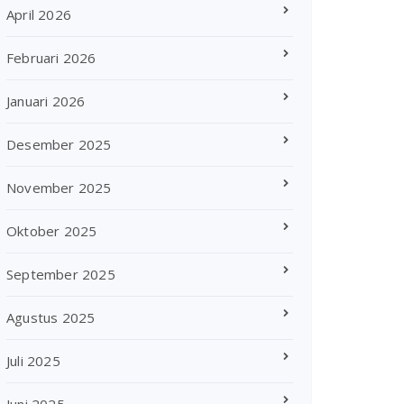
April 2026
Februari 2026
Januari 2026
Desember 2025
November 2025
Oktober 2025
September 2025
Agustus 2025
Juli 2025