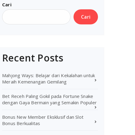
Cari
Cari
Recent Posts
Mahjong Ways: Belajar dari Kekalahan untuk
Meraih Kemenangan Gemilang
Bet Receh Paling Gokil pada Fortune Snake
dengan Gaya Bermain yang Semakin Populer
Bonus New Member Eksklusif dan Slot
Bonus Berkualitas