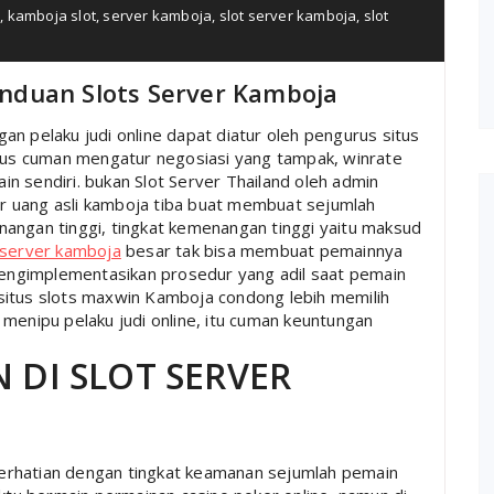
a
,
kamboja slot
,
server kamboja
,
slot server kamboja
,
slot
nduan Slots Server Kamboja
n pelaku judi online dapat diatur oleh pengurus situs
urus cuman mengatur negosiasi yang tampak, winrate
n sendiri. bukan Slot Server Thailand oleh admin
ver uang asli kamboja tiba buat membuat sejumlah
angan tinggi, tingkat kemenangan tinggi yaitu maksud
server kamboja
besar tak bisa membuat pemainnya
 mengimplementasikan prosedur yang adil saat pemain
situs slots maxwin Kamboja condong lebih memilih
menipu pelaku judi online, itu cuman keuntungan
DI SLOT SERVER
erhatian dengan tingkat keamanan sejumlah pemain