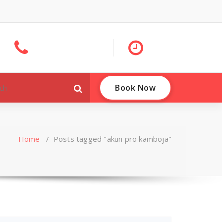
Book Now
Home
/
Posts tagged "akun pro kamboja"