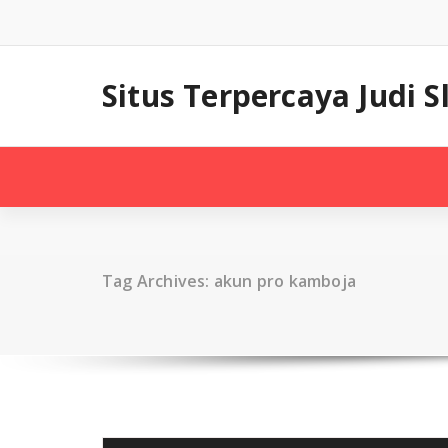
Skip
to
content
Situs Terpercaya Judi S
Tag Archives: akun pro kamboja