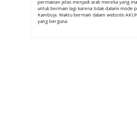
permainan jelas menjadi arah mereka yang mai
untuk bermain lagi karena tidak dalami mode p
Kamboja. Waktu bermain dalam website AKUN 
yang berguna: