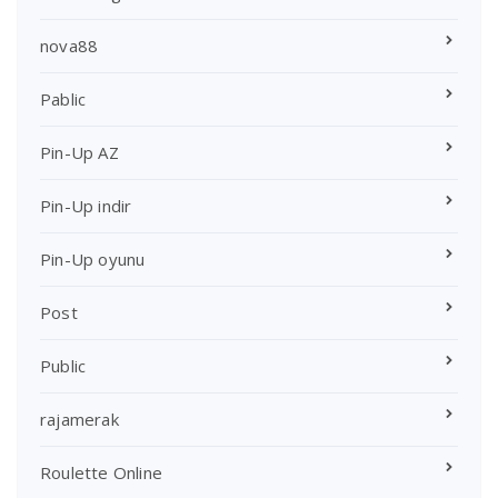
nova88
Pablic
Pin-Up AZ
Pin-Up indir
Pin-Up oyunu
Post
Public
rajamerak
Roulette Online