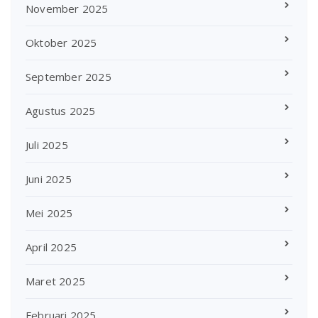
November 2025
Oktober 2025
September 2025
Agustus 2025
Juli 2025
Juni 2025
Mei 2025
April 2025
Maret 2025
Februari 2025