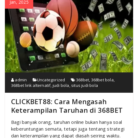
Jan, 2025
admin
Uncategorized
368bet
,
368bet bola
,
368bet link alternatif
,
judi bola
,
situs judi bola
CLICKBET88: Cara Mengasah
Keterampilan Taruhan di 368BET
Bagi banyak orang, taruhan online bukan hanya soal
keberuntungan semata, tetapi juga tentang strategi
dan keterampilan yang dapat diasah seiring waktu.