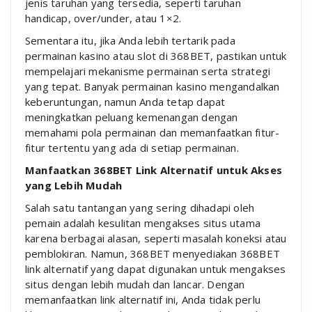
jenis taruhan yang tersedia, seperti taruhan
handicap, over/under, atau 1×2.
Sementara itu, jika Anda lebih tertarik pada
permainan kasino atau slot di 368BET, pastikan untuk
mempelajari mekanisme permainan serta strategi
yang tepat. Banyak permainan kasino mengandalkan
keberuntungan, namun Anda tetap dapat
meningkatkan peluang kemenangan dengan
memahami pola permainan dan memanfaatkan fitur-
fitur tertentu yang ada di setiap permainan.
Manfaatkan 368BET Link Alternatif untuk Akses
yang Lebih Mudah
Salah satu tantangan yang sering dihadapi oleh
pemain adalah kesulitan mengakses situs utama
karena berbagai alasan, seperti masalah koneksi atau
pemblokiran. Namun, 368BET menyediakan 368BET
link alternatif yang dapat digunakan untuk mengakses
situs dengan lebih mudah dan lancar. Dengan
memanfaatkan link alternatif ini, Anda tidak perlu