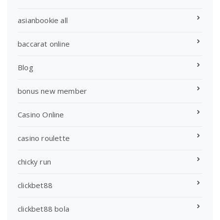
asianbookie all
baccarat online
Blog
bonus new member
Casino Online
casino roulette
chicky run
clickbet88
clickbet88 bola