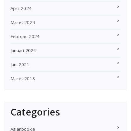
April 2024
Maret 2024
Februari 2024
Januari 2024
Juni 2021
Maret 2018
Categories
Asianbookie