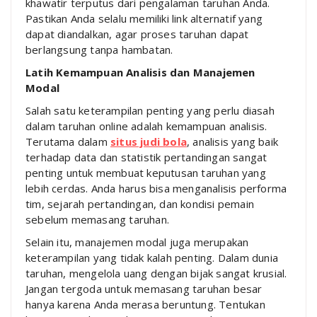
khawatir terputus dari pengalaman taruhan Anda.
Pastikan Anda selalu memiliki link alternatif yang
dapat diandalkan, agar proses taruhan dapat
berlangsung tanpa hambatan.
Latih Kemampuan Analisis dan Manajemen
Modal
Salah satu keterampilan penting yang perlu diasah
dalam taruhan online adalah kemampuan analisis.
Terutama dalam
situs judi bola
, analisis yang baik
terhadap data dan statistik pertandingan sangat
penting untuk membuat keputusan taruhan yang
lebih cerdas. Anda harus bisa menganalisis performa
tim, sejarah pertandingan, dan kondisi pemain
sebelum memasang taruhan.
Selain itu, manajemen modal juga merupakan
keterampilan yang tidak kalah penting. Dalam dunia
taruhan, mengelola uang dengan bijak sangat krusial.
Jangan tergoda untuk memasang taruhan besar
hanya karena Anda merasa beruntung. Tentukan