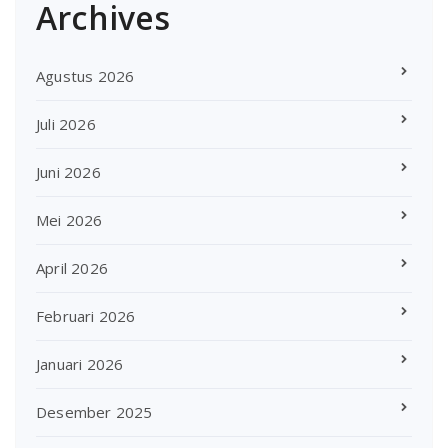
Archives
Agustus 2026
Juli 2026
Juni 2026
Mei 2026
April 2026
Februari 2026
Januari 2026
Desember 2025