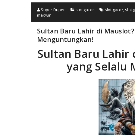
Super Duper
slot gacor
slot gacor
,
slot
maxwin
Sultan Baru Lahir di Mauslot?
Menguntungkan!
Sultan Baru Lahir 
yang Selalu