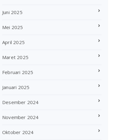
Juni 2025
Mei 2025
April 2025
Maret 2025
Februari 2025
Januari 2025
Desember 2024
November 2024
Oktober 2024