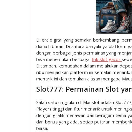
Di era digital yang semakin berkembang, perma
dunia hiburan. Di antara banyaknya platform y
dengan berbagai jenis permainan yang menjan
bisa menemukan berbagai
link slot gacor
sepe
Ditambah, kemudahan dalam melakukan depos
ribu menjadikan platform ini semakin menarik.
menarik ini dan temukan alasan mengapa Mauslo
Slot777: Permainan Slot ya
Salah satu unggulan di Mauslot adalah Slot7
Player) tinggi dan fitur menarik untuk menin
dengan grafik menawan dan beragam tema ya
dan bonus yang ada, setiap putaran memberi
biasa.