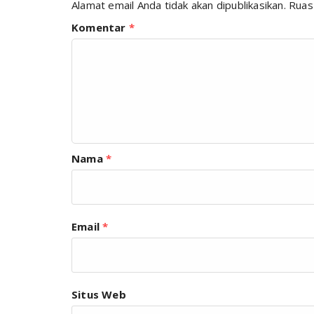
Alamat email Anda tidak akan dipublikasikan.
Ruas
Komentar
*
Nama
*
Email
*
Situs Web