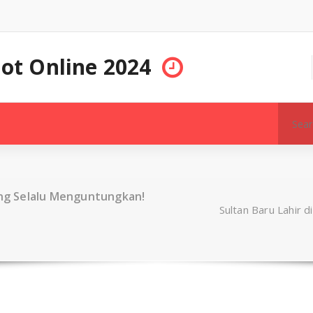
lot Online 2024
Search
for:
yang Selalu Menguntungkan!
Sultan Baru Lahir 