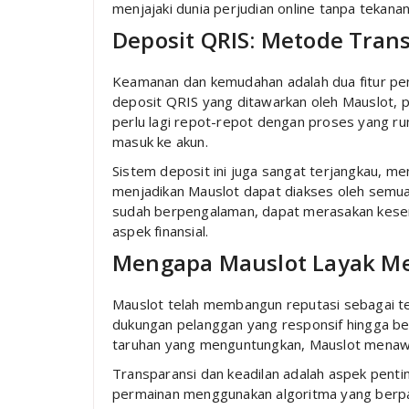
menjajaki dunia perjudian online tanpa tekanan 
Deposit QRIS: Metode Tran
Keamanan dan kemudahan adalah dua fitur pen
deposit QRIS yang ditawarkan oleh Mauslot, 
perlu lagi repot-repot dengan proses yang r
masuk ke akun.
Sistem deposit ini juga sangat terjangkau, men
menjadikan Mauslot dapat diakses oleh semu
sudah berpengalaman, dapat merasakan keser
aspek finansial.
Mengapa Mauslot Layak Me
Mauslot telah membangun reputasi sebagai te
dukungan pelanggan yang responsif hingga b
taruhan yang menguntungkan, Mauslot menaw
Transparansi dan keadilan adalah aspek pentin
permainan menggunakan algoritma yang berpar