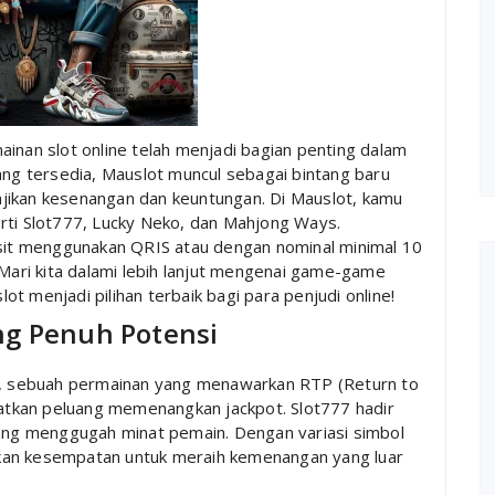
inan slot online telah menjadi bagian penting dalam
ang tersedia, Mauslot muncul sebagai bintang baru
jikan kesenangan dan keuntungan. Di Mauslot, kamu
rti Slot777, Lucky Neko, dan Mahjong Ways.
it menggunakan QRIS atau dengan nominal minimal 10
 Mari kita dalami lebih lanjut mengenai game-game
t menjadi pilihan terbaik bagi para penjudi online!
ng Penuh Potensi
77, sebuah permainan yang menawarkan RTP (Return to
gkatkan peluang memenangkan jackpot. Slot777 hadir
ng menggugah minat pemain. Dengan variasi simbol
kan kesempatan untuk meraih kemenangan yang luar