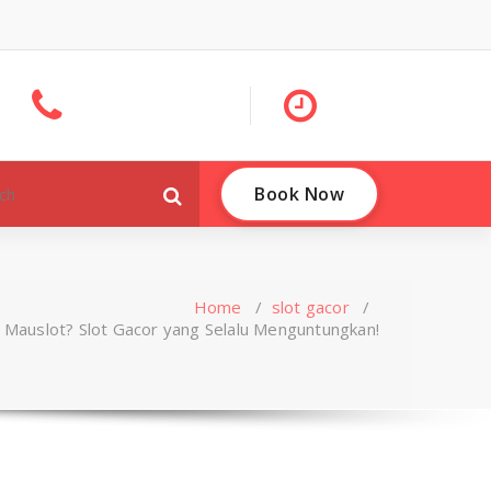
Book Now
Home
/
slot gacor
/
di Mauslot? Slot Gacor yang Selalu Menguntungkan!