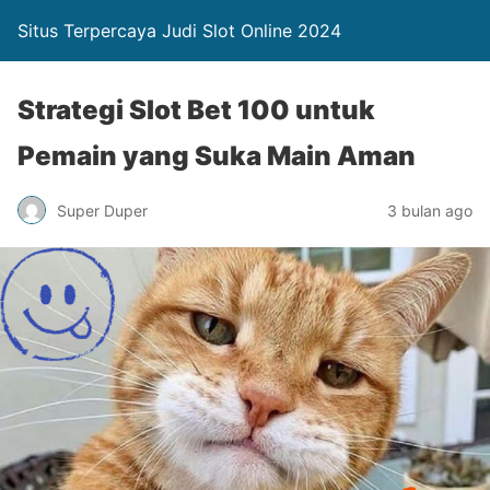
Situs Terpercaya Judi Slot Online 2024
Strategi Slot Bet 100 untuk
Pemain yang Suka Main Aman
Super Duper
3 bulan ago