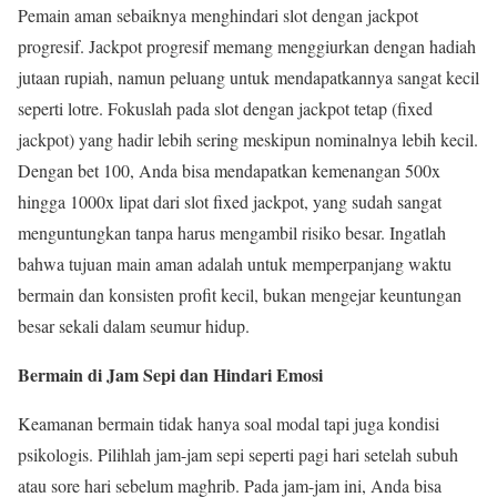
Pemain aman sebaiknya menghindari slot dengan jackpot
progresif. Jackpot progresif memang menggiurkan dengan hadiah
jutaan rupiah, namun peluang untuk mendapatkannya sangat kecil
seperti lotre. Fokuslah pada slot dengan jackpot tetap (fixed
jackpot) yang hadir lebih sering meskipun nominalnya lebih kecil.
Dengan bet 100, Anda bisa mendapatkan kemenangan 500x
hingga 1000x lipat dari slot fixed jackpot, yang sudah sangat
menguntungkan tanpa harus mengambil risiko besar. Ingatlah
bahwa tujuan main aman adalah untuk memperpanjang waktu
bermain dan konsisten profit kecil, bukan mengejar keuntungan
besar sekali dalam seumur hidup.
Bermain di Jam Sepi dan Hindari Emosi
Keamanan bermain tidak hanya soal modal tapi juga kondisi
psikologis. Pilihlah jam-jam sepi seperti pagi hari setelah subuh
atau sore hari sebelum maghrib. Pada jam-jam ini, Anda bisa