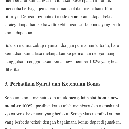
mempertaruhkan uang asli. Gunakan kesempatan ini untuk
mencoba berbagai jenis permainan slot dan memahami fitur-
fiturnya. Dengan bermain di mode demo, kamu dapat belajar
strategi tanpa harus khawatir kehilangan saldo bonus yang telah
kamu dapatkan.
Setelah merasa cukup nyaman dengan permainan tertentu, baru
kemudian kamu bisa melanjutkan ke permainan dengan uang
sungguhan menggunakan bonus new member 100% yang telah
diberikan.
3. Perhatikan Syarat dan Ketentuan Bonus
slot bonus new
Sebelum kamu memutuskan untuk mengklaim
member 100%
, pastikan kamu telah membaca dan memahami
syarat serta ketentuan yang berlaku. Setiap situs memiliki aturan
yang berbeda terkait dengan bagaimana bonus dapat digunakan.