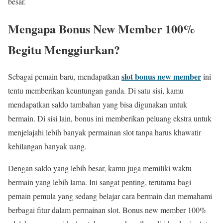
besar.
Mengapa Bonus New Member 100%
Begitu Menggiurkan?
slot bonus new member
Sebagai pemain baru, mendapatkan
ini
tentu memberikan keuntungan ganda. Di satu sisi, kamu
mendapatkan saldo tambahan yang bisa digunakan untuk
bermain. Di sisi lain, bonus ini memberikan peluang ekstra untuk
menjelajahi lebih banyak permainan slot tanpa harus khawatir
kehilangan banyak uang.
Dengan saldo yang lebih besar, kamu juga memiliki waktu
bermain yang lebih lama. Ini sangat penting, terutama bagi
pemain pemula yang sedang belajar cara bermain dan memahami
berbagai fitur dalam permainan slot. Bonus new member 100%