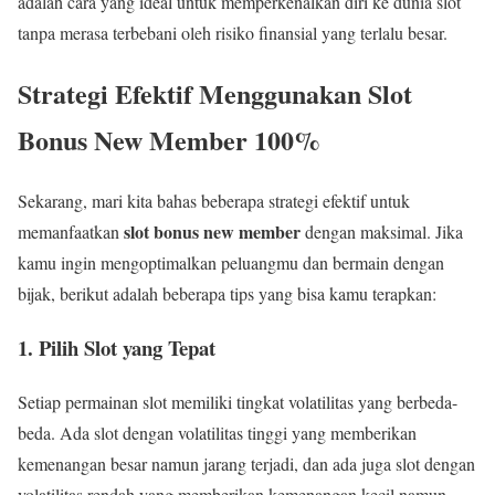
adalah cara yang ideal untuk memperkenalkan diri ke dunia slot
tanpa merasa terbebani oleh risiko finansial yang terlalu besar.
Strategi Efektif Menggunakan Slot
Bonus New Member 100%
Sekarang, mari kita bahas beberapa strategi efektif untuk
slot bonus new member
memanfaatkan
dengan maksimal. Jika
kamu ingin mengoptimalkan peluangmu dan bermain dengan
bijak, berikut adalah beberapa tips yang bisa kamu terapkan:
1. Pilih Slot yang Tepat
Setiap permainan slot memiliki tingkat volatilitas yang berbeda-
beda. Ada slot dengan volatilitas tinggi yang memberikan
kemenangan besar namun jarang terjadi, dan ada juga slot dengan
volatilitas rendah yang memberikan kemenangan kecil namun