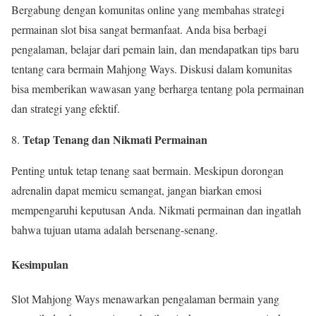
Bergabung dengan komunitas online yang membahas strategi
permainan slot bisa sangat bermanfaat. Anda bisa berbagi
pengalaman, belajar dari pemain lain, dan mendapatkan tips baru
tentang cara bermain Mahjong Ways. Diskusi dalam komunitas
bisa memberikan wawasan yang berharga tentang pola permainan
dan strategi yang efektif.
Tetap Tenang dan Nikmati Permainan
Penting untuk tetap tenang saat bermain. Meskipun dorongan
adrenalin dapat memicu semangat, jangan biarkan emosi
mempengaruhi keputusan Anda. Nikmati permainan dan ingatlah
bahwa tujuan utama adalah bersenang-senang.
Kesimpulan
Slot Mahjong Ways menawarkan pengalaman bermain yang