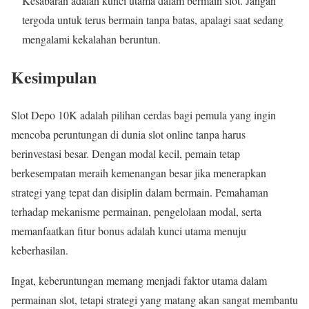
Kesabaran adalah kunci utama dalam bermain slot. Jangan
tergoda untuk terus bermain tanpa batas, apalagi saat sedang
mengalami kekalahan beruntun.
Kesimpulan
Slot Depo 10K adalah pilihan cerdas bagi pemula yang ingin
mencoba peruntungan di dunia slot online tanpa harus
berinvestasi besar. Dengan modal kecil, pemain tetap
berkesempatan meraih kemenangan besar jika menerapkan
strategi yang tepat dan disiplin dalam bermain. Pemahaman
terhadap mekanisme permainan, pengelolaan modal, serta
memanfaatkan fitur bonus adalah kunci utama menuju
keberhasilan.
Ingat, keberuntungan memang menjadi faktor utama dalam
permainan slot, tetapi strategi yang matang akan sangat membantu