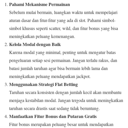
Pahami Mekanisme Permainan
Sebelum mulai bermain, luangkan waktu untuk mempelajari
aturan dasar dan fitur-fitur yang ada di slot. Pahami simbol-
simbol khusus seperti scatter, wild, dan fitur bonus yang bisa
meningkatkan peluang kemenangan.
Kelola Modal dengan Baik
Karena modal yang minimal, penting untuk mengatur batas
pengeluaran setiap sesi permainan. Jangan terlalu rakus, dan
batasi jumlah taruhan agar bisa bermain lebih lama dan
meningkatkan peluang mendapatkan jackpot.
Menggunakan Strategi Flat Betting
Taruhan secara konsisten dengan jumlah kecil akan membantu
menjaga kestabilan modal. Jangan tergoda untuk meningkatkan
taruhan secara drastis saat sedang tidak beruntung.
Manfaatkan Fitur Bonus dan Putaran Gratis
Fitur bonus merupakan peluang besar untuk mendapatkan