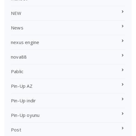
NEW
News
nexus engine
nova88
Pablic
Pin-Up AZ
Pin-Up indir
Pin-Up oyunu
Post