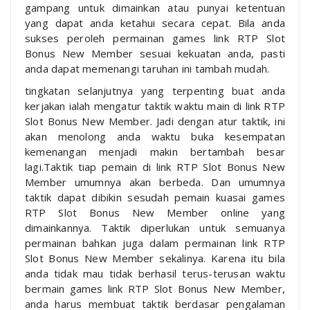
gampang untuk dimainkan atau punyai ketentuan
yang dapat anda ketahui secara cepat. Bila anda
sukses peroleh permainan games link RTP Slot
Bonus New Member sesuai kekuatan anda, pasti
anda dapat memenangi taruhan ini tambah mudah.
tingkatan selanjutnya yang terpenting buat anda
kerjakan ialah mengatur taktik waktu main di link RTP
Slot Bonus New Member. Jadi dengan atur taktik, ini
akan menolong anda waktu buka kesempatan
kemenangan menjadi makin bertambah besar
lagi.Taktik tiap pemain di link RTP Slot Bonus New
Member umumnya akan berbeda. Dan umumnya
taktik dapat dibikin sesudah pemain kuasai games
RTP Slot Bonus New Member online yang
dimainkannya. Taktik diperlukan untuk semuanya
permainan bahkan juga dalam permainan link RTP
Slot Bonus New Member sekalinya. Karena itu bila
anda tidak mau tidak berhasil terus-terusan waktu
bermain games link RTP Slot Bonus New Member,
anda harus membuat taktik berdasar pengalaman