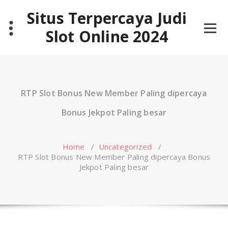
Skip
Situs Terpercaya Judi
to
content
Slot Online 2024
RTP Slot Bonus New Member Paling dipercaya
Bonus Jekpot Paling besar
Home
/
Uncategorized
/
RTP Slot Bonus New Member Paling dipercaya Bonus
Jekpot Paling besar