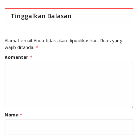
Tinggalkan Balasan
Alamat email Anda tidak akan dipublikasikan.
Ruas yang
wajib ditandai
*
Komentar
*
Nama
*