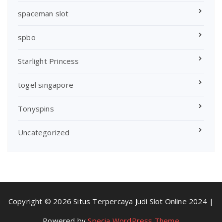
spaceman slot
spbo
Starlight Princess
togel singapore
Tonyspins
Uncategorized
Copyright © 2026 Situs Terpercaya Judi Slot Online 2024 |
Powered by
Specia WordPress Theme