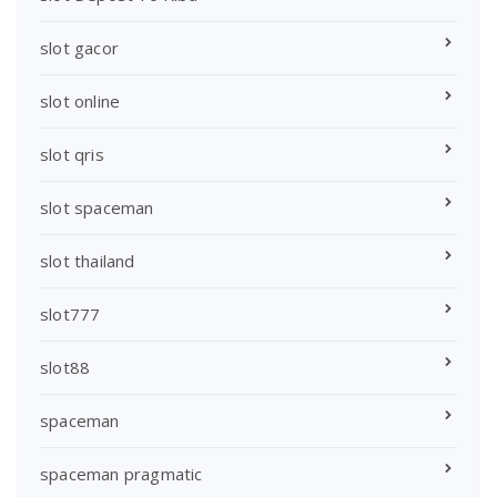
slot gacor
slot online
slot qris
slot spaceman
slot thailand
slot777
slot88
spaceman
spaceman pragmatic