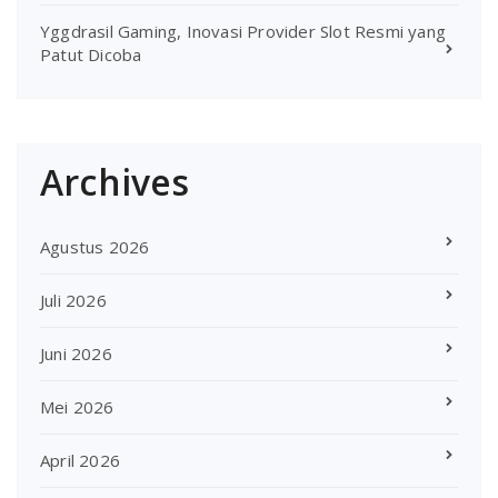
Yggdrasil Gaming, Inovasi Provider Slot Resmi yang
Patut Dicoba
Archives
Agustus 2026
Juli 2026
Juni 2026
Mei 2026
April 2026