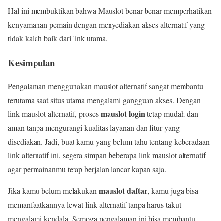
Hal ini membuktikan bahwa Mauslot benar-benar memperhatikan
kenyamanan pemain dengan menyediakan akses alternatif yang
tidak kalah baik dari link utama.
Kesimpulan
Pengalaman menggunakan mauslot alternatif sangat membantu
terutama saat situs utama mengalami gangguan akses. Dengan
mauslot login
link mauslot alternatif, proses
tetap mudah dan
aman tanpa mengurangi kualitas layanan dan fitur yang
disediakan. Jadi, buat kamu yang belum tahu tentang keberadaan
link alternatif ini, segera simpan beberapa link mauslot alternatif
agar permainanmu tetap berjalan lancar kapan saja.
mauslot daftar
Jika kamu belum melakukan
, kamu juga bisa
memanfaatkannya lewat link alternatif tanpa harus takut
mengalami kendala. Semoga pengalaman ini bisa membantu