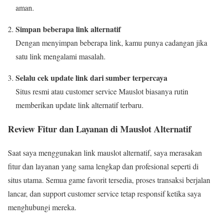
aman.
Simpan beberapa link alternatif
Dengan menyimpan beberapa link, kamu punya cadangan jika
satu link mengalami masalah.
Selalu cek update link dari sumber terpercaya
Situs resmi atau customer service Mauslot biasanya rutin
memberikan update link alternatif terbaru.
Review Fitur dan Layanan di Mauslot Alternatif
Saat saya menggunakan link mauslot alternatif, saya merasakan
fitur dan layanan yang sama lengkap dan profesional seperti di
situs utama. Semua game favorit tersedia, proses transaksi berjalan
lancar, dan support customer service tetap responsif ketika saya
menghubungi mereka.