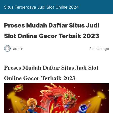
Situs Terpercaya Judi Slot Online 2024
Proses Mudah Daftar Situs Judi
Slot Online Gacor Terbaik 2023
admin
2 tahun ago
Proses Mudah Daftar Situs Judi Slot
Online Gacor Terbaik 2023