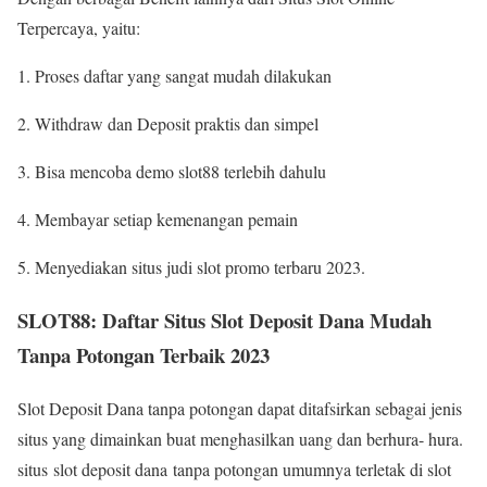
Terpercaya, yaitu:
1. Proses daftar yang sangat mudah dilakukan
2. Withdraw dan Deposit praktis dan simpel
3. Bisa mencoba demo slot88 terlebih dahulu
4. Membayar setiap kemenangan pemain
5. Menyediakan situs judi slot promo terbaru 2023.
SLOT88: Daftar Situs Slot Deposit Dana Mudah
Tanpa Potongan Terbaik 2023
Slot Deposit Dana tanpa potongan dapat ditafsirkan sebagai jenis
situs yang dimainkan buat menghasilkan uang dan berhura- hura.
situs slot deposit dana tanpa potongan umumnya terletak di slot